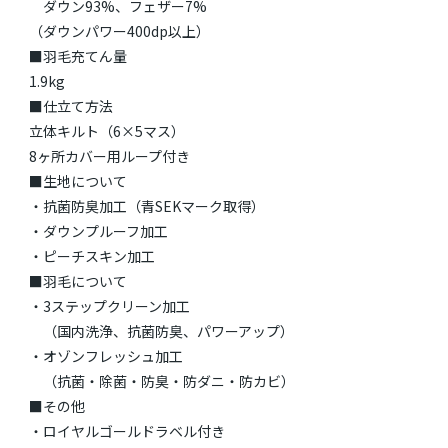
ダウン93%、フェザー7%
（ダウンパワー400dp以上）
■羽毛充てん量
1.9kg
■仕立て方法
立体キルト（6×5マス）
8ヶ所カバー用ループ付き
■生地について
・抗菌防臭加工（青SEKマーク取得）
・ダウンプルーフ加工
・ピーチスキン加工
■羽毛について
・3ステップクリーン加工
（国内洗浄、抗菌防臭、パワーアップ）
・オゾンフレッシュ加工
（抗菌・除菌・防臭・防ダニ・防カビ）
■その他
・ロイヤルゴールドラベル付き