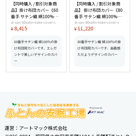
【同時購入 / 割引対象商
【同時購入 / 割引対象商
品】掛け布団カバー《60
品】 掛け布団カバー《80
番手 サテン織 綿100%》
番手 サテン織 綿100%》
st-san-60satin-kake-cover-s
st-san-80satin-kake-cover-s
シングル
シングル
8,415
11,220
¥
¥
60番手サテン織 綿100％の掛
80番手サテン織 綿100％の掛
け布団用カバーです、エレガ
け布団用カバーです、高級感
ントで美しいデザインのカバ
ただようデザインのカバー
ー
運営：アートマック株式会社