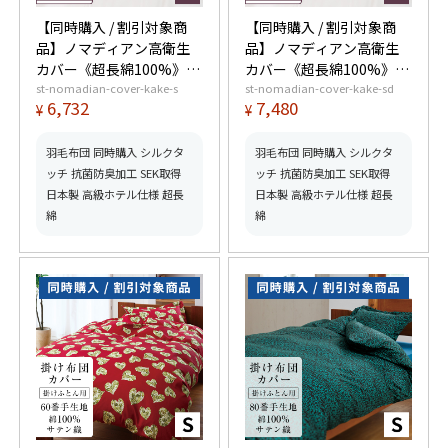
【同時購入 / 割引対象商
【同時購入 / 割引対象商
品】ノマディアン高衛生
品】ノマディアン高衛生
カバー《超長綿100%》掛
カバー《超長綿100%》掛
st-nomadian-cover-kake-s
st-nomadian-cover-kake-sd
けふとん用 シングル
けふとん用 セミダブル
6,732
7,480
¥
¥
羽毛布団 同時購入 シルクタ
羽毛布団 同時購入 シルクタ
ッチ 抗菌防臭加工 SEK取得
ッチ 抗菌防臭加工 SEK取得
日本製 高級ホテル仕様 超長
日本製 高級ホテル仕様 超長
綿
綿