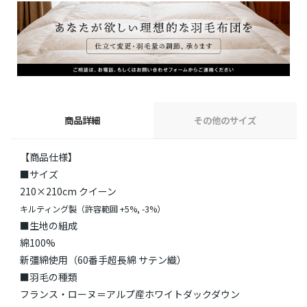
商品詳細
その他のサイズ
【商品仕様】
■サイズ
210×210cm クイーン
キルティング製（許容範囲 +5%, -3%）
■生地の組成
綿100%
新彊綿使用（60番手超長綿 サテン織）
■羽毛の種類
フランス・ローヌ＝アルプ産ホワイトダックダウン