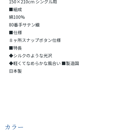
150×210cm シングル用
■組成
綿100%
80番手サテン織
■仕様
８ヶ所スナップボタン仕様
■特長
◆シルクのような光沢
◆軽くてなめらかな風合い ■製造国
日本製
カラー