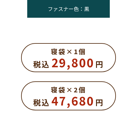
ファスナー色：黒
寝袋×1個
29,800
税込
円
寝袋×2個
47,680
税込
円