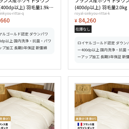
フランス産ホワイトダウン
フランス産ホワイトダウン
(400dp以上) 羽毛量1.9kg
(400dp以上) 羽毛量2.0kg 【5つ
inkyou-rittai-q
royal-sinkyou-rittai-k
つ星ロイヤルゴールド取
星ロイヤルゴールド取得
,660
84,260
¥
【グッドふとんマーク取
ッドふとんマーク取得】
在庫なし
ヤルゴールド認定 ダウンパワ
00dp以上 国内洗浄・抗菌・パワ
ロイヤルゴールド認定 ダウン
ップ加工 長期3年保証 新彊綿
ー400dp以上 国内洗浄・抗菌
ーアップ加工 長期3年保証 新