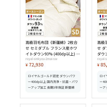
高級羽毛布団《新疆綿》2枚合
高級
せ セミダブル フランス産ホワ
せ 
イトダウン93% (400dp以上) 合
ダウン
royal-sinkyou-2mai-sw
royal-
掛1.0kg、薄掛0.45kg 【5つ星ロ
1.2
72,930
85
¥
¥
イヤルゴールド取得】【グッド
ヤル
ふとんマーク取得】
とん
ロイヤルゴールド認定 ダウンパワ
ロイ
ー400dp以上 国内洗浄・抗菌・パワ
ー4
ーアップ加工 長期3年保証 新彊綿
ーア