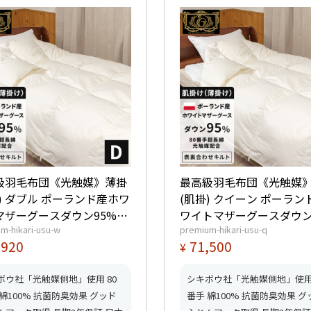
級羽毛布団《光触媒》薄掛
最高級羽毛布団《光触媒
) ダブル ポーランド産ホワ
(肌掛) クイーン ポーラン
マザーグースダウン95%
ワイトマザーグースダウン
m-hikari-usu-w
premium-hikari-usu-q
dp以上) 羽毛量0.55kg 【6
(440dp以上) 羽毛量0.6kg
,920
71,500
¥
プレミアムゴールド取得】
星プレミアムゴールド取
ッドふとんマーク取得】
【グッドふとんマーク取
ボウ社「光触媒側地」使用 80
シキボウ社「光触媒側地」使用 
 綿100% 抗菌防臭効果 グッド
番手 綿100% 抗菌防臭効果 グ