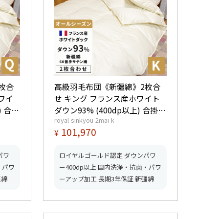
枚合
高級羽毛布団《新疆綿》2枚合
ワイ
せ キング フランス産ホワイト
) 合掛
ダウン93% (400dp以上) 合掛
royal-sinkyou-2mai-k
星ロイ
1.4kg、薄掛0.65kg 【5つ星ロイ
101,970
¥
ッドふ
ヤルゴールド取得】【グッドふ
とんマーク取得】
パワ
ロイヤルゴールド認定 ダウンパワ
・パワ
ー400dp以上 国内洗浄・抗菌・パワ
彊綿
ーアップ加工 長期3年保証 新彊綿