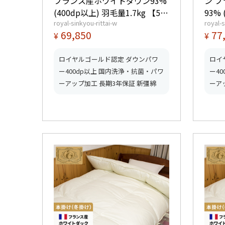
フランス産ホワイトダウン93%
ン 
(400dp以上) 羽毛量1.7kg 【5つ
93% 
royal-sinkyou-rittai-w
royal-s
星ロイヤルゴールド取得】【グ
【5
69,850
77
¥
¥
ッドふとんマーク取得】
得】
得】
ロイヤルゴールド認定 ダウンパワ
ロイ
ー400dp以上 国内洗浄・抗菌・パワ
ー4
ーアップ加工 長期3年保証 新彊綿
ーア