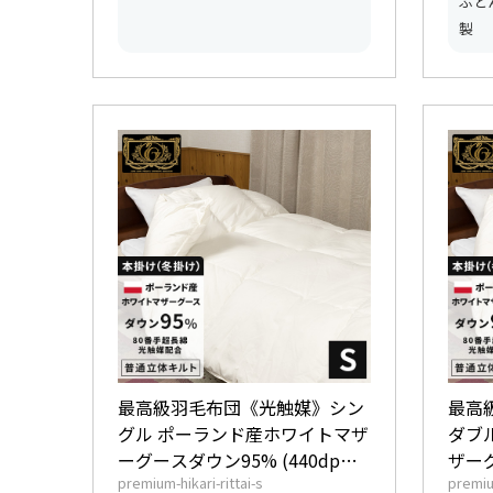
ふと
製
最高級羽毛布団《光触媒》シン
最高
グル ポーランド産ホワイトマザ
ダブ
ーグースダウン95% (440dp以
ザーグ
premium-hikari-rittai-s
premiu
上) 羽毛量1.3kg 【6つ星プレミ
以上)