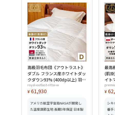
高級羽毛布団《アウトラスト》
最高
ダブル フランス産ホワイトダッ
(肌掛
クダウン93% (400dp以上) 羽毛
イト
royal-outlast-rittai-w
premiu
量1.6kg 【5つ星ロイヤルゴール
(440
61,930
62
¥
¥
ド取得】【グッドふとんマーク
つ星
取得】
【グ
アメリカ航空宇宙局NASAが開発し
シキ
た温度調節生地 長期3年保証 日本製
番手