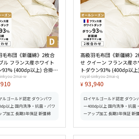
羽毛布団《新疆綿》2枚合
高級羽毛布団《新疆綿》2
ダブル フランス産ホワイト
せ クイーン フランス産ホ
93% (400dp以上) 合掛
トダウン93% (400dp以上
sinkyou-2mai-w
royal-sinkyou-2mai-q
kg、薄掛0.55kg 【5つ星ロイ
1.3kg、薄掛0.6kg 【5つ
,910
93,940
¥
ゴールド取得】【グッドふ
ヤルゴールド取得】【グ
マーク取得】
とんマーク取得】
ヤルゴールド認定 ダウンパワ
ロイヤルゴールド認定 ダウン
00dp以上 国内洗浄・抗菌・パワ
ー400dp以上 国内洗浄・抗菌
ップ加工 長期3年保証 新彊綿
ーアップ加工 長期3年保証 新