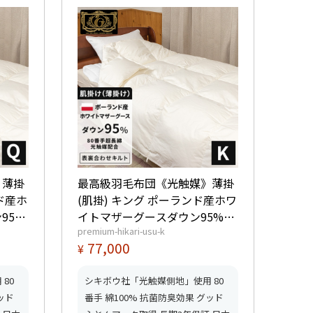
》薄掛
最高級羽毛布団《光触媒》薄掛
ド産ホ
(肌掛) キング ポーランド産ホワ
95%
イトマザーグースダウン95%
premium-hikari-usu-k
 【6つ
(440dp以上) 羽毛量0.65kg 【6
77,000
¥
得】
つ星プレミアムゴールド取得】
得】
【グッドふとんマーク取得】
80
シキボウ社「光触媒側地」使用 80
ッド
番手 綿100% 抗菌防臭効果 グッド