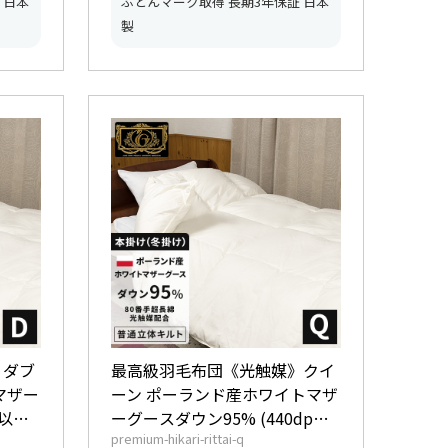
 日本
ふとんマーク取得 長期3年保証 日本
製
》ダブ
最高級羽毛布団《光触媒》クイ
マザー
ーン ポーランド産ホワイトマザ
以上)
ーグースダウン95% (440dp以
premium-hikari-rittai-q
レミアム
上) 羽毛量1.9kg 【6つ星プレミ