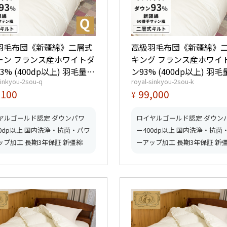
羽毛布団《新疆綿》二層式
高級羽毛布団《新疆綿》
ーン フランス産ホワイトダ
キング フランス産ホワイ
3% (400dp以上) 羽毛量
ン93% (400dp以上) 羽毛
sinkyou-2sou-q
royal-sinkyou-2sou-k
ルド
2.2kg 【5つ星ロイヤルゴールド
,100
99,000
¥
】【グッドふとんマーク取
取得】【グッドふとんマ
得】
ヤルゴールド認定 ダウンパワ
ロイヤルゴールド認定 ダウン
00dp以上 国内洗浄・抗菌・パワ
ー400dp以上 国内洗浄・抗菌
ップ加工 長期3年保証 新彊綿
ーアップ加工 長期3年保証 新