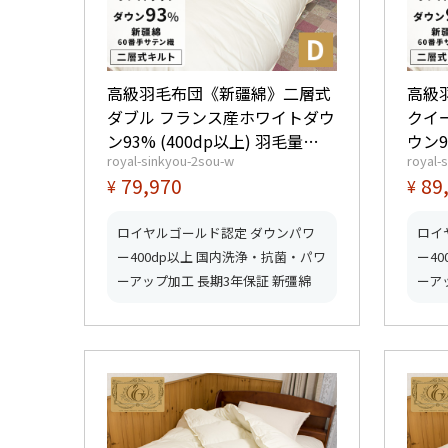
高級羽毛布団《新疆綿》二層式
高級
ダブル フランス産ホワイトダウ
クイ
ン93% (400dp以上) 羽毛量
ウン9
royal-sinkyou-2sou-w
royal-
1.8kg 【5つ星ロイヤルゴールド
2.0kg 【5つ星ロイヤルゴー
79,970
89
¥
¥
取得】【グッドふとんマーク取
取得
得】
得】
ロイヤルゴールド認定 ダウンパワ
ロイ
ー400dp以上 国内洗浄・抗菌・パワ
ー4
ーアップ加工 長期3年保証 新彊綿
ーア