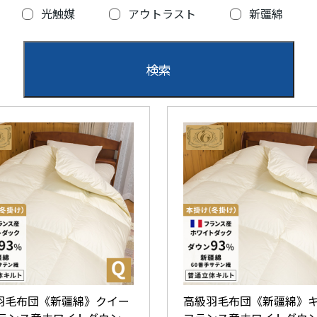
光触媒
アウトラスト
新疆綿
羽毛布団《新疆綿》クイー
高級羽毛布団《新疆綿》