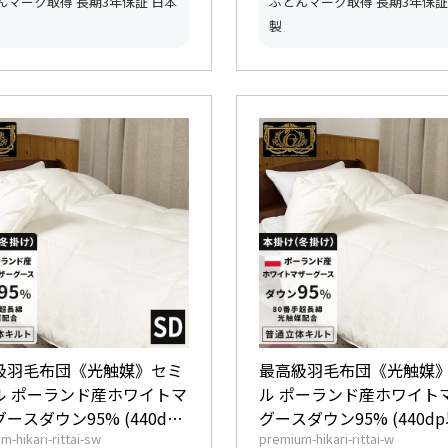
んマーク取得 長期3年保証 日本
ふとんマーク取得 長期3年保証
製
級羽毛布団《光触媒》セミ
最高級羽毛布団《光触媒
ル ポーランド産ホワイトマ
ル ポーランド産ホワイト
ースダウン95% (440dp
グースダウン95% (440dp
m-hikari-rittai-sw
premium-hikari-rittai-w
 羽毛量1.5kg 【6つ星プレ
羽毛量1.7kg 【6つ星プ