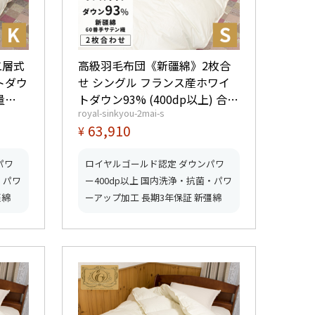
二層式
高級羽毛布団《新疆綿》2枚合
トダウ
せ シングル フランス産ホワイ
量
トダウン93% (400dp以上) 合掛
royal-sinkyou-2mai-s
0.9kg、薄掛0.4kg 【5つ星ロイ
63,910
¥
ーク取
ヤルゴールド取得】【グッドふ
とんマーク取得】
パワ
ロイヤルゴールド認定 ダウンパワ
・パワ
ー400dp以上 国内洗浄・抗菌・パワ
彊綿
ーアップ加工 長期3年保証 新彊綿