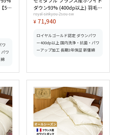
93%
セミダブル フランス産ホワイト
ダウン93% (400dp以上) 羽毛量
royal-sinkyou-2sou-sw
】【グ
1.6kg 【5つ星ロイヤルゴールド
71,940
¥
取得】【グッドふとんマーク取
得】
ロイヤルゴールド認定 ダウンパワ
ー400dp以上 国内洗浄・抗菌・パワ
パワ
ーアップ加工 長期3年保証 新彊綿
・パワ
彊綿