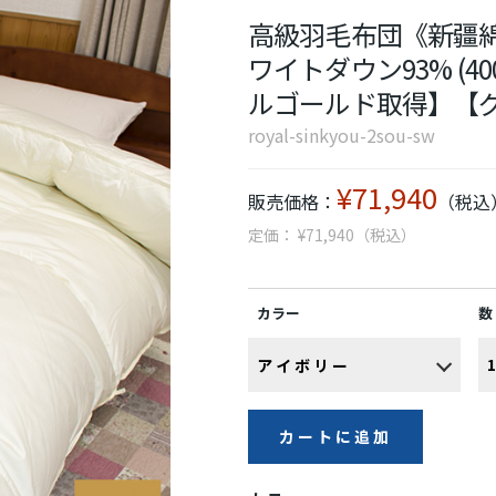
高級羽毛布団《新疆綿
ワイトダウン93% (40
ルゴールド取得】【
royal-sinkyou-2sou-sw
¥71,940
販売価格：
（税込
定価： ¥71,940（税込）
カラー
数
カートに追加