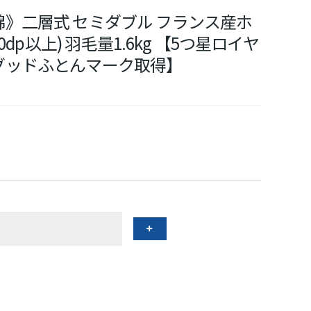
》二層式 セミダブル フランス産ホ
0dp以上) 羽毛量1.6kg 【5つ星ロイヤ
グッドふとんマーク取得】
）