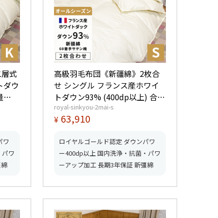
二層式
高級羽毛布団《新疆綿》2枚合
トダウ
せ シングル フランス産ホワイ
量
トダウン93% (400dp以上) 合掛
royal-sinkyou-2mai-s
0.9kg、薄掛0.4kg 【5つ星ロイ
63,910
¥
ーク取
ヤルゴールド取得】【グッドふ
とんマーク取得】
パワ
ロイヤルゴールド認定 ダウンパワ
・パワ
ー400dp以上 国内洗浄・抗菌・パワ
彊綿
ーアップ加工 長期3年保証 新彊綿