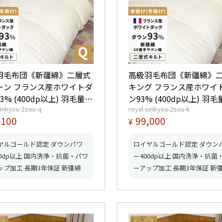
羽毛布団《新疆綿》二層式
高級羽毛布団《新疆綿》
ーン フランス産ホワイトダ
キング フランス産ホワイ
3% (400dp以上) 羽毛量
ン93% (400dp以上) 羽毛
sinkyou-2sou-q
royal-sinkyou-2sou-k
ルド
2.2kg 【5つ星ロイヤルゴールド
,100
99,000
¥
】【グッドふとんマーク取
取得】【グッドふとんマ
得】
ヤルゴールド認定 ダウンパワ
ロイヤルゴールド認定 ダウン
00dp以上 国内洗浄・抗菌・パワ
ー400dp以上 国内洗浄・抗菌
ップ加工 長期3年保証 新彊綿
ーアップ加工 長期3年保証 新