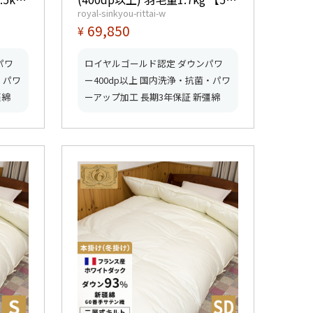
royal-sinkyou-rittai-w
取
星ロイヤルゴールド取得】【グ
69,850
¥
ク取
ッドふとんマーク取得】
パワ
ロイヤルゴールド認定 ダウンパワ
・パワ
ー400dp以上 国内洗浄・抗菌・パワ
彊綿
ーアップ加工 長期3年保証 新彊綿