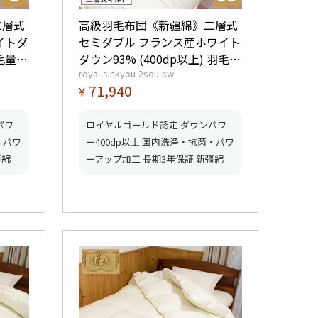
二層式
高級羽毛布団《新疆綿》二層式
イトダ
セミダブル フランス産ホワイト
羽毛量
ダウン93% (400dp以上) 羽毛量
royal-sinkyou-2sou-sw
1.6kg 【5つ星ロイヤルゴールド
71,940
¥
ーク取
取得】【グッドふとんマーク取
得】
パワ
ロイヤルゴールド認定 ダウンパワ
・パワ
ー400dp以上 国内洗浄・抗菌・パワ
彊綿
ーアップ加工 長期3年保証 新彊綿