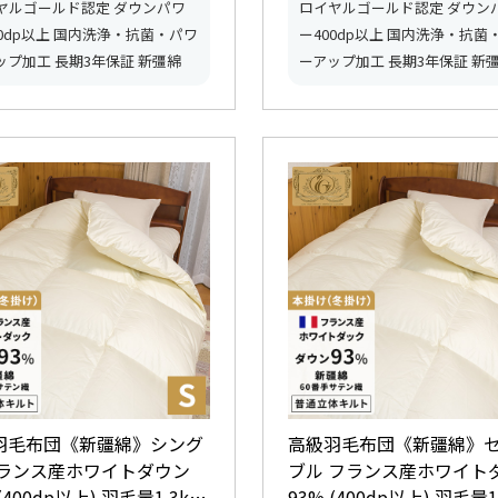
ヤルゴールド認定 ダウンパワ
ロイヤルゴールド認定 ダウン
00dp以上 国内洗浄・抗菌・パワ
ー400dp以上 国内洗浄・抗菌
ップ加工 長期3年保証 新彊綿
ーアップ加工 長期3年保証 新
羽毛布団《新疆綿》シング
高級羽毛布団《新疆綿》
フランス産ホワイトダウン
ブル フランス産ホワイト
(400dp以上) 羽毛量1.3kg
93% (400dp以上) 羽毛量1