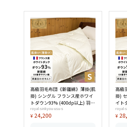
高級羽毛布団《新疆綿》薄掛(肌
高級
掛) シングル フランス産ホワイ
掛)
トダウン93% (400dp以上) 羽毛
イトダ
royal-sinkyou-usu-s
royal-
量0.4kg 【5つ星ロイヤルゴール
毛量0.5kg 【
24,200
28
¥
¥
ド取得】【グッドふとんマーク
ルド
取得】
ク取