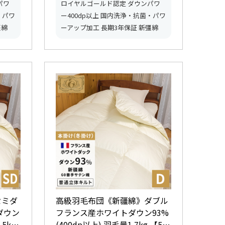
パワ
ロイヤルゴールド認定 ダウンパワ
・パワ
ー400dp以上 国内洗浄・抗菌・パワ
彊綿
ーアップ加工 長期3年保証 新彊綿
セミダ
高級羽毛布団《新疆綿》ダブル
ダウン
フランス産ホワイトダウン93%
.5kg
(400dp以上) 羽毛量1.7kg 【5つ