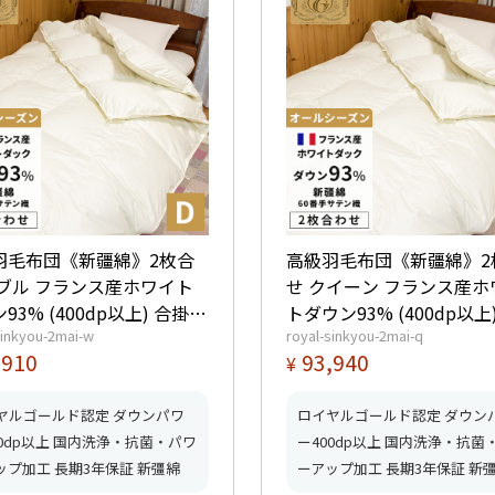
羽毛布団《新疆綿》2枚合
高級羽毛布団《新疆綿》2
ダブル フランス産ホワイト
せ クイーン フランス産ホ
93% (400dp以上) 合掛
トダウン93% (400dp以上
sinkyou-2mai-w
royal-sinkyou-2mai-q
kg、薄掛0.55kg 【5つ星ロイ
1.3kg、薄掛0.6kg 【5つ
,910
93,940
¥
ゴールド取得】【グッドふ
ヤルゴールド取得】【グ
マーク取得】
とんマーク取得】
ヤルゴールド認定 ダウンパワ
ロイヤルゴールド認定 ダウン
00dp以上 国内洗浄・抗菌・パワ
ー400dp以上 国内洗浄・抗菌
ップ加工 長期3年保証 新彊綿
ーアップ加工 長期3年保証 新