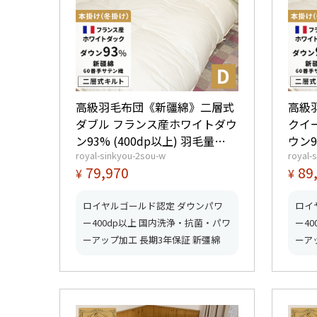
高級羽毛布団《新疆綿》二層式
高級
ダブル フランス産ホワイトダウ
クイ
ン93% (400dp以上) 羽毛量
ウン9
royal-sinkyou-2sou-w
royal-
1.8kg 【5つ星ロイヤルゴールド
2.0kg 【5つ星ロイヤルゴー
79,970
89
¥
¥
取得】【グッドふとんマーク取
取得
得】
得】
ロイヤルゴールド認定 ダウンパワ
ロイ
ー400dp以上 国内洗浄・抗菌・パワ
ー4
ーアップ加工 長期3年保証 新彊綿
ーア