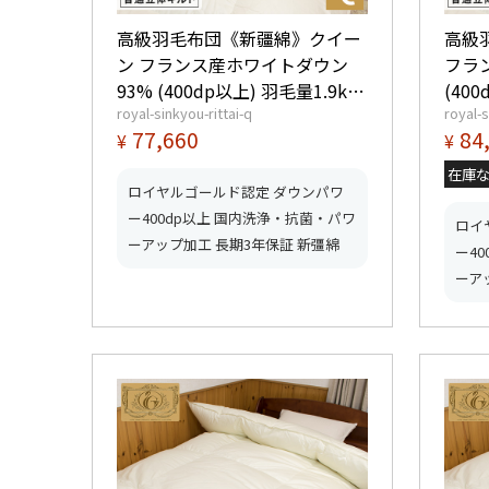
高級羽毛布団《新疆綿》クイー
高級
ン フランス産ホワイトダウン
フラ
93% (400dp以上) 羽毛量1.9kg
(400
royal-sinkyou-rittai-q
royal-s
【5つ星ロイヤルゴールド取
星ロ
77,660
84
¥
¥
得】【グッドふとんマーク取
ッド
得】
在庫
ロイヤルゴールド認定 ダウンパワ
ー400dp以上 国内洗浄・抗菌・パワ
ロイ
ーアップ加工 長期3年保証 新彊綿
ー4
ーア