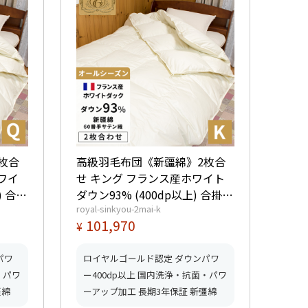
枚合
高級羽毛布団《新疆綿》2枚合
ワイ
せ キング フランス産ホワイト
) 合掛
ダウン93% (400dp以上) 合掛
royal-sinkyou-2mai-k
星ロイ
1.4kg、薄掛0.65kg 【5つ星ロイ
101,970
¥
ッドふ
ヤルゴールド取得】【グッドふ
とんマーク取得】
パワ
ロイヤルゴールド認定 ダウンパワ
・パワ
ー400dp以上 国内洗浄・抗菌・パワ
彊綿
ーアップ加工 長期3年保証 新彊綿