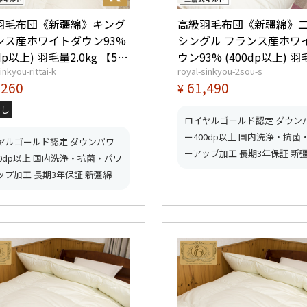
羽毛布団《新疆綿》キング
高級羽毛布団《新疆綿》
ンス産ホワイトダウン93%
シングル フランス産ホワ
dp以上) 羽毛量2.0kg 【5つ
ウン93% (400dp以上) 
inkyou-rittai-k
royal-sinkyou-2sou-s
イヤルゴールド取得】【グ
1.4kg 【5つ星ロイヤルゴールド
,260
61,490
¥
ふとんマーク取得】
取得】【グッドふとんマ
得】
なし
ロイヤルゴールド認定 ダウン
ー400dp以上 国内洗浄・抗菌
ヤルゴールド認定 ダウンパワ
ーアップ加工 長期3年保証 新
00dp以上 国内洗浄・抗菌・パワ
ップ加工 長期3年保証 新彊綿