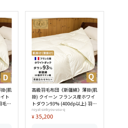
掛(肌
高級羽毛布団《新疆綿》薄掛(肌
ワイト
掛) クイーン フランス産ホワイ
 羽毛量
トダウン93% (400dp以上) 羽毛
royal-sinkyou-usu-q
量0.6kg 【5つ星ロイヤルゴール
35,200
¥
マーク
ド取得】【グッドふとんマーク
取得】