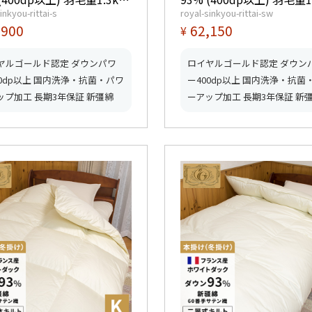
inkyou-rittai-s
royal-sinkyou-rittai-sw
つ星ロイヤルゴールド取
【5つ星ロイヤルゴールド
,900
62,150
¥
【グッドふとんマーク取
得】【グッドふとんマー
得】
ヤルゴールド認定 ダウンパワ
ロイヤルゴールド認定 ダウン
00dp以上 国内洗浄・抗菌・パワ
ー400dp以上 国内洗浄・抗菌
ップ加工 長期3年保証 新彊綿
ーアップ加工 長期3年保証 新