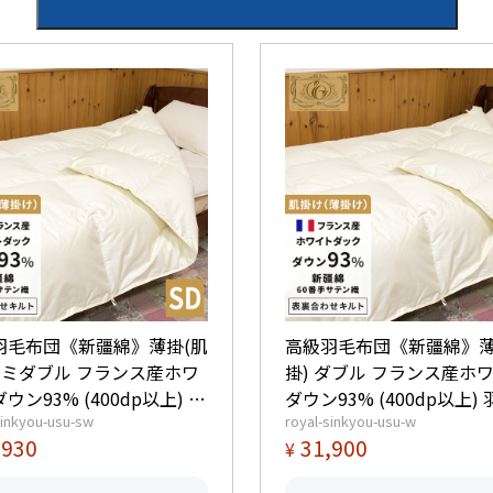
羽毛布団《新疆綿》薄掛(肌
高級羽毛布団《新疆綿》薄
 セミダブル フランス産ホワ
掛) ダブル フランス産ホ
ウン93% (400dp以上) 羽
ダウン93% (400dp以上)
sinkyou-usu-sw
royal-sinkyou-usu-w
5つ星ロイヤルゴー
0.55kg 【5つ星ロイヤルゴール
,930
31,900
¥
取得】【グッドふとんマー
ド取得】【グッドふとん
得】
取得】