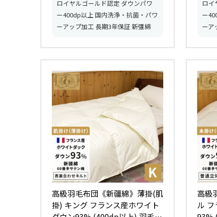
ロイヤルゴールド認定 ダウンパワ
ロイ
ー400dp以上 国内洗浄・抗菌・パワ
ー4
ーアップ加工 長期3年保証 新彊綿
ーア
高級羽毛布団《新疆綿》薄掛(肌
高級
掛) キング フランス産ホワイト
ル 
ダウン93% (400dp以上) 羽毛量
93% 