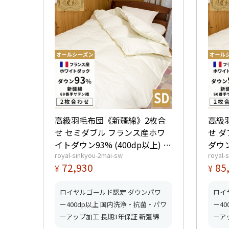
高級羽毛布団《新疆綿》2枚合
高級
せ セミダブル フランス産ホワ
せ 
イトダウン93% (400dp以上) 合
ダウン
royal-sinkyou-2mai-sw
royal-
掛1.0kg、薄掛0.45kg 【5つ星ロ
1.2
72,930
85
¥
¥
イヤルゴールド取得】【グッド
ヤル
ふとんマーク取得】
とん
ロイヤルゴールド認定 ダウンパワ
ロイ
ー400dp以上 国内洗浄・抗菌・パワ
ー4
ーアップ加工 長期3年保証 新彊綿
ーア