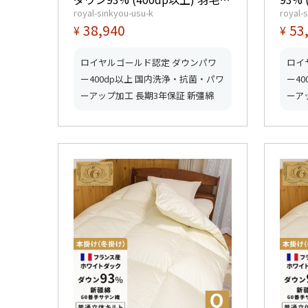
royal-sinkyou-usu-k
royal-s
0.65kg 【5つ星ロイヤルゴール
【5
38,940
53
¥
¥
ド取得】【グッドふとんマーク
得】
取得】
得】
ロイヤルゴールド認定 ダウンパワ
ロイ
ー400dp以上 国内洗浄・抗菌・パワ
ー4
ーアップ加工 長期3年保証 新彊綿
ーア