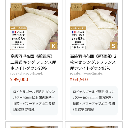
高級羽毛布団《新疆綿》
高級羽毛布団《新疆綿》2
二層式 キング フランス産
枚合せ シングル フランス
ホワイトダウン93%
産ホワイトダウン93%
royal-sinkyou-2sou-k
royal-sinkyou-2mai-s
(400dp以上) 羽毛量2.2kg
(400dp以上) 合掛0.9kg、
99,000
63,910
¥
¥
【5つ星ロイヤルゴールド
薄掛0.4kg 【5つ星ロイヤ
取得】【グッドふとんマ
ルゴールド取得】【グッ
ーク取得】
ドふとんマーク取得】
ロイヤルゴールド認定 ダウン
ロイヤルゴールド認定 ダウン
パワー400dp以上 国内洗浄・
パワー400dp以上 国内洗浄・
抗菌・パワーアップ加工 長期
抗菌・パワーアップ加工 長期
3年保証 新彊綿
3年保証 新彊綿