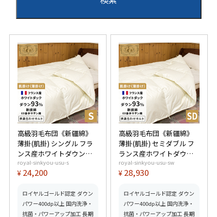
高級羽毛布団《新疆綿》
高級羽毛布団《新疆綿》
薄掛(肌掛) シングル フラ
薄掛(肌掛) セミダブル フ
ンス産ホワイトダウン
ランス産ホワイトダウン
royal-sinkyou-usu-s
royal-sinkyou-usu-sw
93% (400dp以上) 羽毛量
93% (400dp以上) 羽毛量
24,200
28,930
¥
¥
0.4kg 【5つ星ロイヤルゴ
0.5kg 【5つ星ロイヤルゴ
ールド取得】【グッドふ
ールド取得】【グッドふ
とんマーク取得】
とんマーク取得】
ロイヤルゴールド認定 ダウン
ロイヤルゴールド認定 ダウン
パワー400dp以上 国内洗浄・
パワー400dp以上 国内洗浄・
抗菌・パワーアップ加工 長期
抗菌・パワーアップ加工 長期