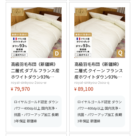
高級羽毛布団《新疆綿》
高級羽毛布団《新疆綿》
二層式 ダブル フランス産
二層式 クイーン フランス
ホワイトダウン93%
産ホワイトダウン93%
royal-sinkyou-2sou-w
royal-sinkyou-2sou-q
(400dp以上) 羽毛量1.8kg
(400dp以上) 羽毛量2.0kg
79,970
89,100
¥
¥
【5つ星ロイヤルゴールド
【5つ星ロイヤルゴールド
取得】【グッドふとんマ
取得】【グッドふとんマ
ーク取得】
ーク取得】
ロイヤルゴールド認定 ダウン
ロイヤルゴールド認定 ダウン
パワー400dp以上 国内洗浄・
パワー400dp以上 国内洗浄・
抗菌・パワーアップ加工 長期
抗菌・パワーアップ加工 長期
3年保証 新彊綿
3年保証 新彊綿