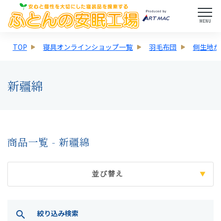
MENU
TOP
寝具オンラインショップ一覧
羽毛布団
側生地か
新疆綿
商品一覧 - 新疆綿
並び替え
絞り込み検索
search