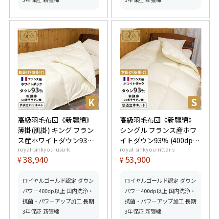
高級羽毛布団《新疆綿》
高級羽毛布団《新疆綿》
薄掛(肌掛) キング フラン
シングル フランス産ホワ
ス産ホワイトダウン93%
イトダウン93% (400dp以
royal-sinkyou-usu-k
royal-sinkyou-rittai-s
(400dp以上) 羽毛量
上) 羽毛量1.3kg 【5つ星
38,940
53,900
¥
¥
0.65kg 【5つ星ロイヤル
ロイヤルゴールド取得】
ゴールド取得】【グッド
【グッドふとんマーク取
ふとんマーク取得】
得】
ロイヤルゴールド認定 ダウン
ロイヤルゴールド認定 ダウン
パワー400dp以上 国内洗浄・
パワー400dp以上 国内洗浄・
抗菌・パワーアップ加工 長期
抗菌・パワーアップ加工 長期
3年保証 新彊綿
3年保証 新彊綿