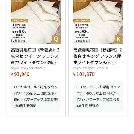
高級羽毛布団《新疆綿》2
高級羽毛布団《新疆綿》2
枚合せ クイーン フランス
枚合せ キング フランス産
産ホワイトダウン93%
ホワイトダウン93%
royal-sinkyou-2mai-q
royal-sinkyou-2mai-k
(400dp以上) 合掛1.3kg、
(400dp以上) 合掛1.4kg、
93,940
101,970
¥
¥
薄掛0.6kg 【5つ星ロイヤ
薄掛0.65kg 【5つ星ロイ
ルゴールド取得】【グッ
ヤルゴールド取得】【グ
ドふとんマーク取得】
ッドふとんマーク取得】
ロイヤルゴールド認定 ダウン
ロイヤルゴールド認定 ダウン
パワー400dp以上 国内洗浄・
パワー400dp以上 国内洗浄・
抗菌・パワーアップ加工 長期
抗菌・パワーアップ加工 長期
3年保証 新彊綿
3年保証 新彊綿