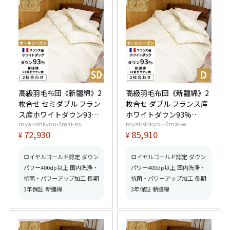
高級羽毛布団《新疆綿》2
高級羽毛布団《新疆綿》2
枚合せ セミダブル フラン
枚合せ ダブル フランス産
ス産ホワイトダウン93%
ホワイトダウン93%
royal-sinkyou-2mai-sw
royal-sinkyou-2mai-w
(400dp以上) 合掛1.0kg、
(400dp以上) 合掛1.2kg、
72,930
85,910
¥
¥
薄掛0.45kg 【5つ星ロイ
薄掛0.55kg 【5つ星ロイ
ヤルゴールド取得】【グ
ヤルゴールド取得】【グ
ッドふとんマーク取得】
ッドふとんマーク取得】
ロイヤルゴールド認定 ダウン
ロイヤルゴールド認定 ダウン
パワー400dp以上 国内洗浄・
パワー400dp以上 国内洗浄・
抗菌・パワーアップ加工 長期
抗菌・パワーアップ加工 長期
3年保証 新彊綿
3年保証 新彊綿