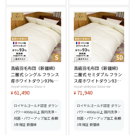
高級羽毛布団《新疆綿》
高級羽毛布団《新疆綿》
二層式 シングル フランス
二層式 セミダブル フラン
産ホワイトダウン93%
ス産ホワイトダウン93%
royal-sinkyou-2sou-s
royal-sinkyou-2sou-sw
(400dp以上) 羽毛量1.4kg
(400dp以上) 羽毛量1.6kg
61,490
71,940
¥
¥
【5つ星ロイヤルゴールド
【5つ星ロイヤルゴールド
取得】【グッドふとんマ
取得】【グッドふとんマ
ーク取得】
ーク取得】
ロイヤルゴールド認定 ダウン
ロイヤルゴールド認定 ダウン
パワー400dp以上 国内洗浄・
パワー400dp以上 国内洗浄・
抗菌・パワーアップ加工 長期
抗菌・パワーアップ加工 長期
3年保証 新彊綿
3年保証 新彊綿