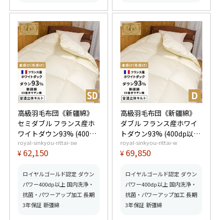
高級羽毛布団《新疆綿》
高級羽毛布団《新疆綿》
セミダブル フランス産ホ
ダブル フランス産ホワイ
ワイトダウン93% (400dp
トダウン93% (400dp以
royal-sinkyou-rittai-sw
royal-sinkyou-rittai-w
以上) 羽毛量1.5kg 【5つ
上) 羽毛量1.7kg 【5つ星
62,150
69,850
¥
¥
星ロイヤルゴールド取
ロイヤルゴールド取得】
得】【グッドふとんマー
【グッドふとんマーク取
ク取得】
得】
ロイヤルゴールド認定 ダウン
ロイヤルゴールド認定 ダウン
パワー400dp以上 国内洗浄・
パワー400dp以上 国内洗浄・
抗菌・パワーアップ加工 長期
抗菌・パワーアップ加工 長期
3年保証 新彊綿
3年保証 新彊綿