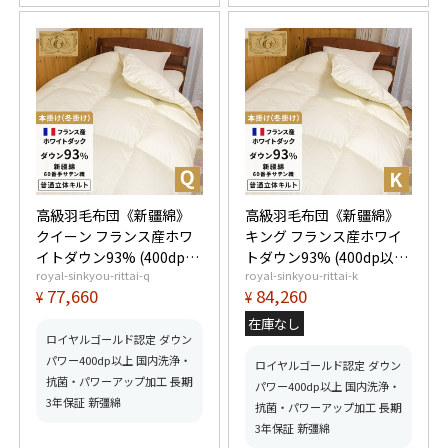
高級羽毛布団《新疆綿》
高級羽毛布団《新疆綿》
クイーン フランス産ホワ
キング フランス産ホワイ
イトダウン93% (400dp以
トダウン93% (400dp以
royal-sinkyou-rittai-q
royal-sinkyou-rittai-k
上) 羽毛量1.9kg 【5つ星
上) 羽毛量2.0kg 【5つ星
77,660
84,260
¥
¥
ロイヤルゴールド取得】
ロイヤルゴールド取得】
【グッドふとんマーク取
【グッドふとんマーク取
在庫なし
得】
得】
ロイヤルゴールド認定 ダウン
パワー400dp以上 国内洗浄・
ロイヤルゴールド認定 ダウン
抗菌・パワーアップ加工 長期
パワー400dp以上 国内洗浄・
3年保証 新彊綿
抗菌・パワーアップ加工 長期
3年保証 新彊綿