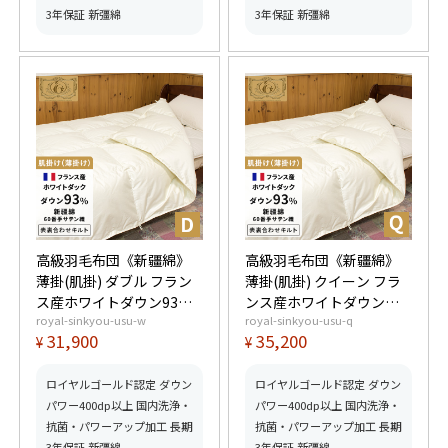
3年保証 新彊綿
3年保証 新彊綿
高級羽毛布団《新疆綿》
高級羽毛布団《新疆綿》
薄掛(肌掛) ダブル フラン
薄掛(肌掛) クイーン フラ
ス産ホワイトダウン93%
ンス産ホワイトダウン
royal-sinkyou-usu-w
royal-sinkyou-usu-q
(400dp以上) 羽毛量
93% (400dp以上) 羽毛量
31,900
35,200
¥
¥
0.55kg 【5つ星ロイヤル
0.6kg 【5つ星ロイヤルゴ
ゴールド取得】【グッド
ールド取得】【グッドふ
ふとんマーク取得】
とんマーク取得】
ロイヤルゴールド認定 ダウン
ロイヤルゴールド認定 ダウン
パワー400dp以上 国内洗浄・
パワー400dp以上 国内洗浄・
抗菌・パワーアップ加工 長期
抗菌・パワーアップ加工 長期
3年保証 新彊綿
3年保証 新彊綿