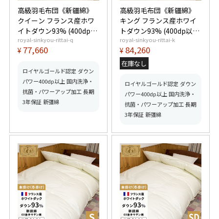
高級羽毛布団《新疆綿》
高級羽毛布団《新疆綿》
クイーン フランス産ホワ
キング フランス産ホワイ
イトダウン93% (400dp以
トダウン93% (400dp以
royal-sinkyou-rittai-q
royal-sinkyou-rittai-k
上) 羽毛量1.9kg 【5つ星
上) 羽毛量2.0kg 【5つ星
77,660
84,260
¥
¥
ロイヤルゴールド取得】
ロイヤルゴールド取得】
【グッドふとんマーク取
【グッドふとんマーク取
在庫なし
得】
得】
ロイヤルゴールド認定 ダウン
パワー400dp以上 国内洗浄・
ロイヤルゴールド認定 ダウン
抗菌・パワーアップ加工 長期
パワー400dp以上 国内洗浄・
3年保証 新彊綿
抗菌・パワーアップ加工 長期
3年保証 新彊綿