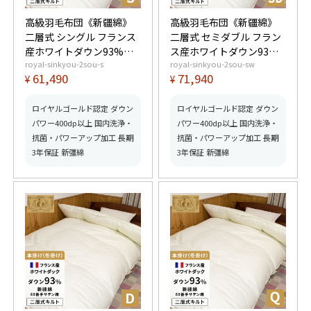
高級羽毛布団《新疆綿》
高級羽毛布団《新疆綿》
二層式 シングル フランス
二層式 セミダブル フラン
産ホワイトダウン93%
ス産ホワイトダウン93%
royal-sinkyou-2sou-s
royal-sinkyou-2sou-sw
(400dp以上) 羽毛量1.4kg
(400dp以上) 羽毛量1.6kg
61,490
71,940
¥
¥
【5つ星ロイヤルゴールド
【5つ星ロイヤルゴールド
取得】【グッドふとんマ
取得】【グッドふとんマ
ーク取得】
ーク取得】
ロイヤルゴールド認定 ダウン
ロイヤルゴールド認定 ダウン
パワー400dp以上 国内洗浄・
パワー400dp以上 国内洗浄・
抗菌・パワーアップ加工 長期
抗菌・パワーアップ加工 長期
3年保証 新彊綿
3年保証 新彊綿