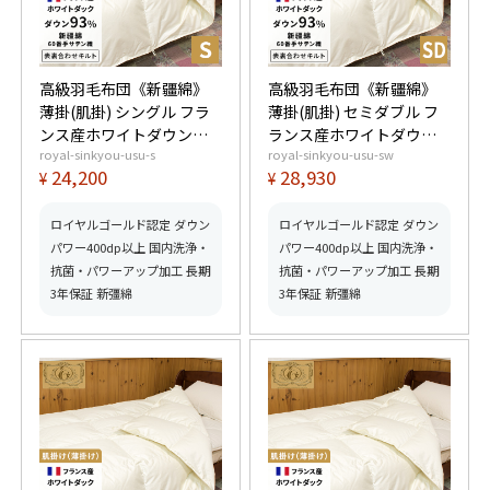
高級羽毛布団《新疆綿》
高級羽毛布団《新疆綿》
薄掛(肌掛) シングル フラ
薄掛(肌掛) セミダブル フ
ンス産ホワイトダウン
ランス産ホワイトダウン
royal-sinkyou-usu-s
royal-sinkyou-usu-sw
93% (400dp以上) 羽毛量
93% (400dp以上) 羽毛量
24,200
28,930
¥
¥
0.4kg 【5つ星ロイヤルゴ
0.5kg 【5つ星ロイヤルゴ
ールド取得】【グッドふ
ールド取得】【グッドふ
とんマーク取得】
とんマーク取得】
ロイヤルゴールド認定 ダウン
ロイヤルゴールド認定 ダウン
パワー400dp以上 国内洗浄・
パワー400dp以上 国内洗浄・
抗菌・パワーアップ加工 長期
抗菌・パワーアップ加工 長期
3年保証 新彊綿
3年保証 新彊綿