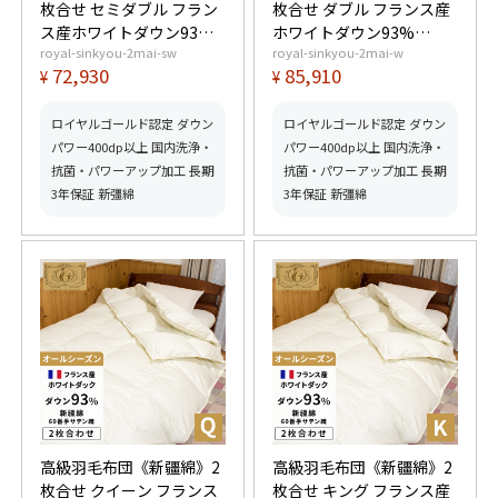
枚合せ セミダブル フラン
枚合せ ダブル フランス産
ス産ホワイトダウン93%
ホワイトダウン93%
royal-sinkyou-2mai-sw
royal-sinkyou-2mai-w
(400dp以上) 合掛1.0kg、
(400dp以上) 合掛1.2kg、
72,930
85,910
¥
¥
薄掛0.45kg 【5つ星ロイ
薄掛0.55kg 【5つ星ロイ
ヤルゴールド取得】【グ
ヤルゴールド取得】【グ
ッドふとんマーク取得】
ッドふとんマーク取得】
ロイヤルゴールド認定 ダウン
ロイヤルゴールド認定 ダウン
パワー400dp以上 国内洗浄・
パワー400dp以上 国内洗浄・
抗菌・パワーアップ加工 長期
抗菌・パワーアップ加工 長期
3年保証 新彊綿
3年保証 新彊綿
高級羽毛布団《新疆綿》2
高級羽毛布団《新疆綿》2
枚合せ クイーン フランス
枚合せ キング フランス産