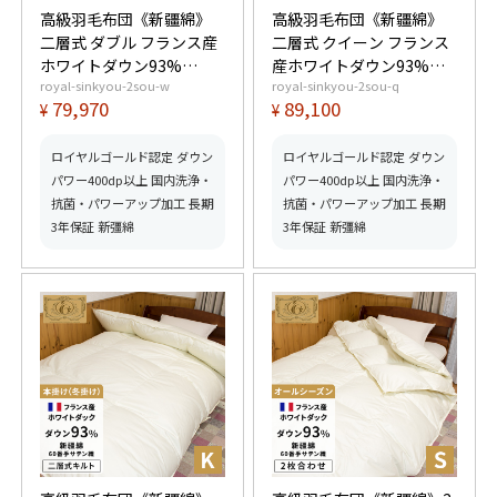
高級羽毛布団《新疆綿》
高級羽毛布団《新疆綿》
二層式 ダブル フランス産
二層式 クイーン フランス
ホワイトダウン93%
産ホワイトダウン93%
royal-sinkyou-2sou-w
royal-sinkyou-2sou-q
(400dp以上) 羽毛量1.8kg
(400dp以上) 羽毛量2.0kg
79,970
89,100
¥
¥
【5つ星ロイヤルゴールド
【5つ星ロイヤルゴールド
取得】【グッドふとんマ
取得】【グッドふとんマ
ーク取得】
ーク取得】
ロイヤルゴールド認定 ダウン
ロイヤルゴールド認定 ダウン
パワー400dp以上 国内洗浄・
パワー400dp以上 国内洗浄・
抗菌・パワーアップ加工 長期
抗菌・パワーアップ加工 長期
3年保証 新彊綿
3年保証 新彊綿