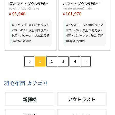
産ホワイトダウン93%
ホワイトダウン93%
royal-sinkyou-2mai-q
royal-sinkyou-2mai-k
(400dp以上) 合掛1.3kg、
(400dp以上) 合掛1.4kg、
93,940
101,970
¥
¥
薄掛0.6kg 【5つ星ロイヤ
薄掛0.65kg 【5つ星ロイ
ルゴールド取得】【グッ
ヤルゴールド取得】【グ
ドふとんマーク取得】
ッドふとんマーク取得】
ロイヤルゴールド認定 ダウン
ロイヤルゴールド認定 ダウン
パワー400dp以上 国内洗浄・
パワー400dp以上 国内洗浄・
抗菌・パワーアップ加工 長期
抗菌・パワーアップ加工 長期
3年保証 新彊綿
3年保証 新彊綿
羽毛布団 カテゴリ
新疆綿
アウトラスト
‹
1
2
3
4
›