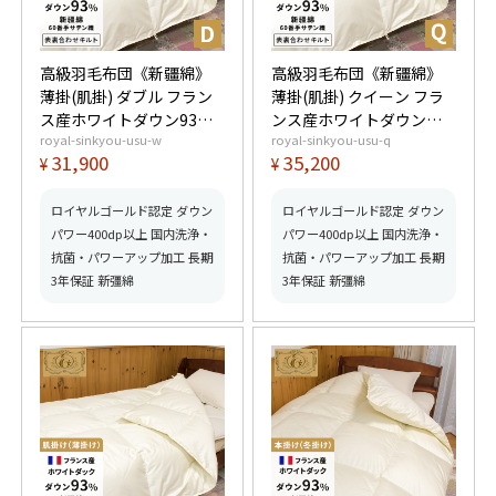
高級羽毛布団《新疆綿》
高級羽毛布団《新疆綿》
薄掛(肌掛) ダブル フラン
薄掛(肌掛) クイーン フラ
ス産ホワイトダウン93%
ンス産ホワイトダウン
royal-sinkyou-usu-w
royal-sinkyou-usu-q
(400dp以上) 羽毛量
93% (400dp以上) 羽毛量
31,900
35,200
¥
¥
0.55kg 【5つ星ロイヤル
0.6kg 【5つ星ロイヤルゴ
ゴールド取得】【グッド
ールド取得】【グッドふ
ふとんマーク取得】
とんマーク取得】
ロイヤルゴールド認定 ダウン
ロイヤルゴールド認定 ダウン
パワー400dp以上 国内洗浄・
パワー400dp以上 国内洗浄・
抗菌・パワーアップ加工 長期
抗菌・パワーアップ加工 長期
3年保証 新彊綿
3年保証 新彊綿