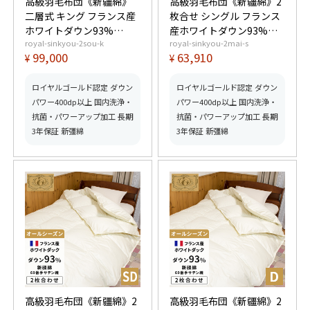
高級羽毛布団《新疆綿》
高級羽毛布団《新疆綿》2
二層式 キング フランス産
枚合せ シングル フランス
ホワイトダウン93%
産ホワイトダウン93%
royal-sinkyou-2sou-k
royal-sinkyou-2mai-s
(400dp以上) 羽毛量2.2kg
(400dp以上) 合掛0.9kg、
99,000
63,910
¥
¥
【5つ星ロイヤルゴールド
薄掛0.4kg 【5つ星ロイヤ
取得】【グッドふとんマ
ルゴールド取得】【グッ
ーク取得】
ドふとんマーク取得】
ロイヤルゴールド認定 ダウン
ロイヤルゴールド認定 ダウン
パワー400dp以上 国内洗浄・
パワー400dp以上 国内洗浄・
抗菌・パワーアップ加工 長期
抗菌・パワーアップ加工 長期
3年保証 新彊綿
3年保証 新彊綿
高級羽毛布団《新疆綿》2
高級羽毛布団《新疆綿》2