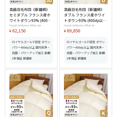
高級羽毛布団《新疆綿》
高級羽毛布団《新疆綿》
セミダブル フランス産ホ
ダブル フランス産ホワイ
ワイトダウン93% (400dp
トダウン93% (400dp以
royal-sinkyou-rittai-sw
royal-sinkyou-rittai-w
以上) 羽毛量1.5kg 【5つ
上) 羽毛量1.7kg 【5つ星
62,150
69,850
¥
¥
星ロイヤルゴールド取
ロイヤルゴールド取得】
得】【グッドふとんマー
【グッドふとんマーク取
ク取得】
得】
ロイヤルゴールド認定 ダウン
ロイヤルゴールド認定 ダウン
パワー400dp以上 国内洗浄・
パワー400dp以上 国内洗浄・
抗菌・パワーアップ加工 長期
抗菌・パワーアップ加工 長期
3年保証 新彊綿
3年保証 新彊綿