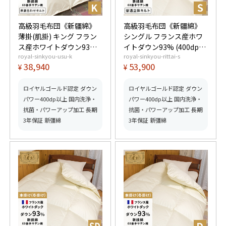
高級羽毛布団《新疆綿》
高級羽毛布団《新疆綿》
薄掛(肌掛) キング フラン
シングル フランス産ホワ
ス産ホワイトダウン93%
イトダウン93% (400dp以
royal-sinkyou-usu-k
royal-sinkyou-rittai-s
(400dp以上) 羽毛量
上) 羽毛量1.3kg 【5つ星
38,940
53,900
¥
¥
0.65kg 【5つ星ロイヤル
ロイヤルゴールド取得】
ゴールド取得】【グッド
【グッドふとんマーク取
ふとんマーク取得】
得】
ロイヤルゴールド認定 ダウン
ロイヤルゴールド認定 ダウン
パワー400dp以上 国内洗浄・
パワー400dp以上 国内洗浄・
抗菌・パワーアップ加工 長期
抗菌・パワーアップ加工 長期
3年保証 新彊綿
3年保証 新彊綿