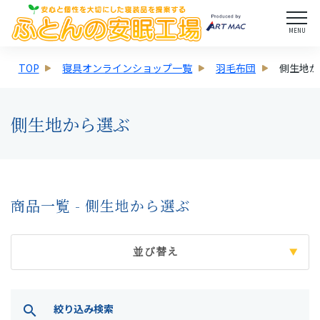
MENU
TOP
寝具オンラインショップ一覧
羽毛布団
側生地か
側生地から選ぶ
商品一覧 - 側生地から選ぶ
並び替え
絞り込み検索
search