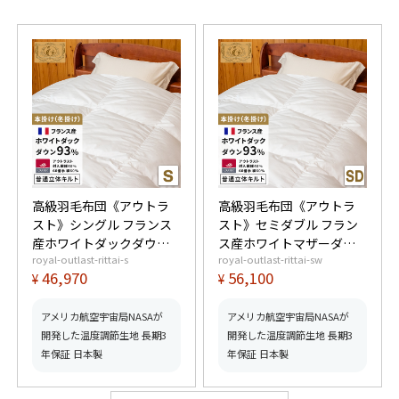
高級羽毛布団《アウトラ
高級羽毛布団《アウトラ
スト》シングル フランス
スト》セミダブル フラン
産ホワイトダックダウン
ス産ホワイトマザーダウ
royal-outlast-rittai-s
royal-outlast-rittai-sw
93% (400dp以上) 羽毛量
ン93% (400dp以上) 羽毛
46,970
56,100
¥
¥
1.2kg 【5つ星ロイヤルゴ
量1.4kg 【5つ星ロイヤル
ールド取得】【グッドふ
ゴールド取得】【グッド
とんマーク取得】
ふとんマーク取得】
アメリカ航空宇宙局NASAが
アメリカ航空宇宙局NASAが
開発した温度調節生地 長期3
開発した温度調節生地 長期3
年保証 日本製
年保証 日本製