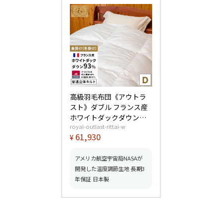
高級羽毛布団《アウトラ
スト》ダブル フランス産
ホワイトダックダウン
royal-outlast-rittai-w
93% (400dp以上) 羽毛量
61,930
¥
1.6kg 【5つ星ロイヤルゴ
ールド取得】【グッドふ
とんマーク取得】
アメリカ航空宇宙局NASAが
開発した温度調節生地 長期3
年保証 日本製