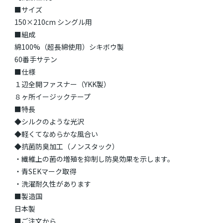
■サイズ
150×210cm シングル用
■組成
綿100%（超長綿使用）シキボウ製
60番手サテン
■仕様
１辺全開ファスナー（YKK製）
８ヶ所イージックテープ
■特長
◆シルクのような光沢
◆軽くてなめらかな風合い
◆抗菌防臭加工（ノンスタック）
・繊維上の菌の増殖を抑制し防臭効果を示します。
・青SEKマーク取得
・洗濯耐久性があります
■製造国
日本製
■ご注文から