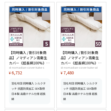
【同時購入 / 割引対象商
【同時購入 / 割引対象商
品】ノマディアン高衛生
品】ノマディアン高衛生
カバー《超長綿100%》掛
カバー《超長綿100%》掛
st-nomadian-cover-kake-s
st-nomadian-cover-kake-sd
けふとん用 シングル
けふとん用 セミダブル
6,732
7,480
¥
¥
羽毛布団 同時購入 シルクタ
羽毛布団 同時購入 シルクタ
ッチ 抗菌防臭加工 SEK取得
ッチ 抗菌防臭加工 SEK取得
日本製 高級ホテル仕様 超長
日本製 高級ホテル仕様 超長
綿
綿