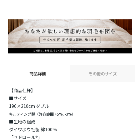
商品詳細
その他のサイズ
【商品仕様】
■サイズ
190×210cm ダブル
キルティング製（許容範囲 +5%, -3%）
■生地の組成
ダイワボウ社製 綿100%
「セドロール®」