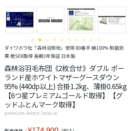
ダイワボウ社「森林浴側地」使用 80番手 綿100% 制菌効
果 橙SEK取得 長期3年保証 日本製
森林浴羽毛布団《2枚合せ》ダブル ポー
ランド産ホワイトマザーグースダウン
95% (440dp以上) 合掛1.2kg、薄掛0.65kg
【6つ星プレミアムゴールド取得】【グ
ッドふとんマーク取得】
premium-forest-2mai-w
¥174,900
販売価格：
（税込）