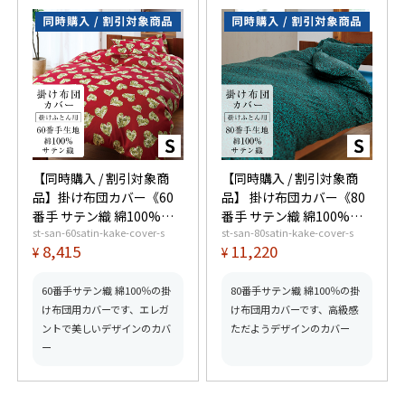
【同時購入 / 割引対象商
【同時購入 / 割引対象商
品】掛け布団カバー《60
品】 掛け布団カバー《80
番手 サテン織 綿100%》
番手 サテン織 綿100%》
st-san-60satin-kake-cover-s
st-san-80satin-kake-cover-s
シングル
シングル
8,415
11,220
¥
¥
60番手サテン織 綿100％の掛
80番手サテン織 綿100％の掛
け布団用カバーです、エレガ
け布団用カバーです、高級感
ントで美しいデザインのカバ
ただようデザインのカバー
ー