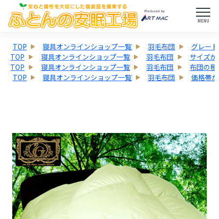
MENU
TOP
寝具オンラインショップ一覧
羽毛布団
グレード
TOP
寝具オンラインショップ一覧
羽毛布団
サイズか
TOP
寝具オンラインショップ一覧
羽毛布団
布団の種
TOP
寝具オンラインショップ一覧
羽毛布団
価格帯か