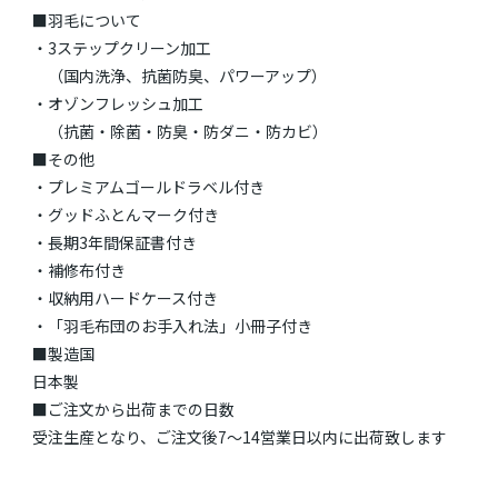
■羽毛について
・3ステップクリーン加工
（国内洗浄、抗菌防臭、パワーアップ）
・オゾンフレッシュ加工
（抗菌・除菌・防臭・防ダニ・防カビ）
■その他
・プレミアムゴールドラベル付き
・グッドふとんマーク付き
・長期3年間保証書付き
・補修布付き
・収納用ハードケース付き
・「羽毛布団のお手入れ法」小冊子付き
■製造国
日本製
■ご注文から出荷までの日数
受注生産となり、ご注文後7～14営業日以内に出荷致します