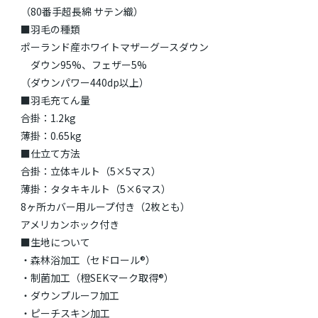
（80番手超長綿 サテン織）
■羽毛の種類
ポーランド産ホワイトマザーグースダウン
ダウン95%、フェザー5%
（ダウンパワー440dp以上）
■羽毛充てん量
合掛：1.2kg
薄掛：0.65kg
■仕立て方法
合掛：立体キルト（5×5マス）
薄掛：タタキキルト（5×6マス）
8ヶ所カバー用ループ付き（2枚とも）
アメリカンホック付き
■生地について
・森林浴加工（セドロール®）
・制菌加工（橙SEKマーク取得®）
・ダウンプルーフ加工
・ピーチスキン加工