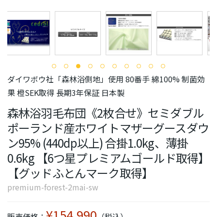
ダイワボウ社「森林浴側地」使用 80番手 綿100% 制菌効
果 橙SEK取得 長期3年保証 日本製
森林浴羽毛布団《2枚合せ》セミダブル
ポーランド産ホワイトマザーグースダウ
ン95% (440dp以上) 合掛1.0kg、薄掛
0.6kg 【6つ星プレミアムゴールド取得】
【グッドふとんマーク取得】
premium-forest-2mai-sw
¥154,990
販売価格：
（税込）