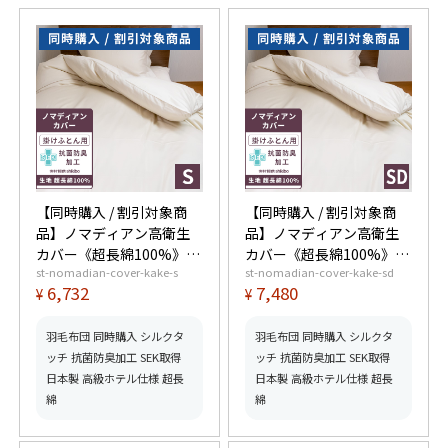
【同時購入 / 割引対象商
【同時購入 / 割引対象商
品】ノマディアン高衛生
品】ノマディアン高衛生
カバー《超長綿100%》掛
カバー《超長綿100%》掛
st-nomadian-cover-kake-s
st-nomadian-cover-kake-sd
けふとん用 シングル
けふとん用 セミダブル
6,732
7,480
¥
¥
羽毛布団 同時購入 シルクタ
羽毛布団 同時購入 シルクタ
ッチ 抗菌防臭加工 SEK取得
ッチ 抗菌防臭加工 SEK取得
日本製 高級ホテル仕様 超長
日本製 高級ホテル仕様 超長
綿
綿