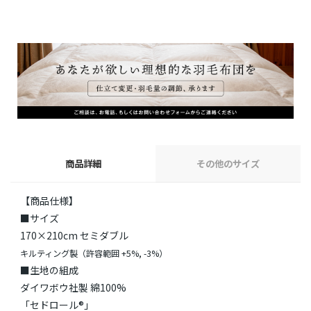
商品詳細
その他のサイズ
【商品仕様】
■サイズ
170×210cm セミダブル
キルティング製（許容範囲 +5%, -3%）
■生地の組成
ダイワボウ社製 綿100%
「セドロール®」