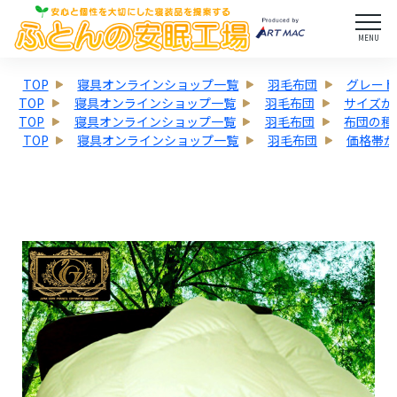
MENU
TOP
寝具オンラインショップ一覧
羽毛布団
グレード
TOP
寝具オンラインショップ一覧
羽毛布団
サイズか
TOP
寝具オンラインショップ一覧
羽毛布団
布団の種
TOP
寝具オンラインショップ一覧
羽毛布団
価格帯か