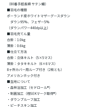
（80番手超長綿 サテン織）
■羽毛の種類
ポーランド産ホワイトマザーグースダウン
ダウン95%、フェザー5%
（ダウンパワー440dp以上）
■羽毛充てん量
合掛：1.0kg
薄掛：0.6kg
■仕立て方法
合掛：立体キルト（5×5マス）
薄掛：タタキキルト（6×6マス）
8ヶ所カバー用ループ付き（2枚とも）
アメリカンホック付き
■生地について
・森林浴加工（セドロール®）
・制菌加工（橙SEKマーク取得®）
・ダウンプルーフ加工
・ピーチスキン加工