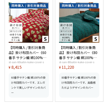
【同時購入 / 割引対象商
【同時購入 / 割引対象商
品】掛け布団カバー《60
品】 掛け布団カバー《80
番手 サテン織 綿100%》
番手 サテン織 綿100%》
st-san-60satin-kake-cover-s
st-san-80satin-kake-cover-s
シングル
シングル
8,415
11,220
¥
¥
60番手サテン織 綿100％の掛
80番手サテン織 綿100％の掛
け布団用カバーです、エレガ
け布団用カバーです、高級感
ントで美しいデザインのカバ
ただようデザインのカバー
ー