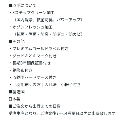
■羽毛について
・3ステップクリーン加工
（国内洗浄、抗菌防臭、パワーアップ）
・オゾンフレッシュ加工
（抗菌・除菌・防臭・防ダニ・防カビ）
■その他
・プレミアムゴールドラベル付き
・グッドふとんマーク付き
・長期3年間保証書付き
・補修布付き
・収納用ハードケース付き
・「羽毛布団のお手入れ法」小冊子付き
■製造国
日本製
■ご注文から出荷までの日数
受注生産となり、ご注文後7～14営業日以内に出荷致します