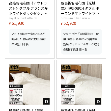
高級羽毛布団《アウトラ
最高級羽毛布団《光触
スト》ダブル フランス産
媒》薄掛(肌掛) ダブル ポ
ホワイトダックダウン
ーランド産ホワイトマザ
royal-outlast-rittai-w
premium-hikari-usu-w
93% (400dp以上) 羽毛量
ーグースダウン95%
61,930
62,920
¥
¥
1.6kg 【5つ星ロイヤルゴ
(440dp以上) 羽毛量
ールド取得】【グッドふ
0.55kg 【6つ星プレミア
とんマーク取得】
ムゴールド取得】【グッ
アメリカ航空宇宙局NASAが
シキボウ社「光触媒側地」使
ドふとんマーク取得】
開発した温度調節生地 長期3
用 80番手 綿100% 抗菌防臭
年保証 日本製
効果 グッドふとんマーク取得
長期3年保証 日本製
最高級羽毛布団《光触
最高級羽毛布団《光触