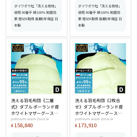
ミアムゴールド取得】
プレミアムゴールド取
【グッドふとんマーク取
得】【グッドふとんマー
ダイワボウ社「洗える側地」
ダイワボウ社「洗える側地」
得】
ク取得】
使用 80番手 綿100% 制菌効
使用 80番手 綿100% 制菌効
果 橙SEK取得 長期3年保証 日
果 橙SEK取得 長期3年保証 日
本製
本製
洗える羽毛布団《二層
洗える羽毛布団《2枚合
式》ダブル ポーランド産
せ》ダブル ポーランド産
ホワイトマザーグースダ
ホワイトマザーグースダ
premium-wash-2sou-w
premium-wash-2mai-w
ウン95% (440dp以上) 羽
ウン95% (440dp以上) 合
158,840
173,910
¥
¥
毛量1.8kg 【6つ星プレミ
掛1.2kg、薄掛0.65kg 【6
アムゴールド取得】【グ
つ星プレミアムゴールド