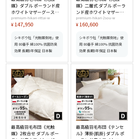
媒》ダブル ポーランド産
媒》二層式 ダブル ポーラ
ホワイトマザーグースダ
ンド産ホワイトマザーグ
premium-hikari-rittai-w
premium-hikari-2sou-w
ウン95% (440dp以上) 羽
ースダウン95% (440dp以
147,950
160,600
¥
¥
毛量1.7kg 【6つ星プレミ
上) 羽毛量1.8kg 【6つ星
アムゴールド取得】【グ
プレミアムゴールド取
ッドふとんマーク取得】
得】【グッドふとんマー
シキボウ社「光触媒側地」使
シキボウ社「光触媒側地」使
ク取得】
用 80番手 綿100% 抗菌防臭
用 80番手 綿100% 抗菌防臭
効果 長期3年保証 日本製
効果 長期3年保証 日本製
最高級羽毛布団《光触
最高級羽毛布団《テンセ
媒》2枚合せ ダブル ポー
ル》薄掛(肌掛) ダブル ポ