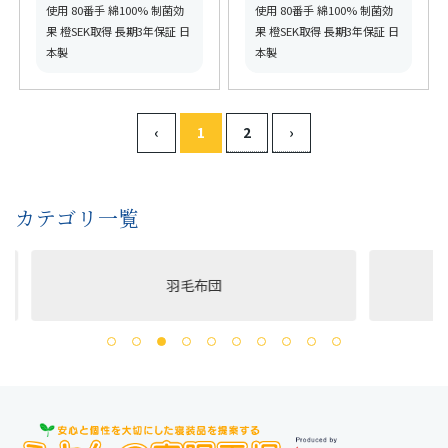
得】
ク取得】
使用 80番手 綿100% 制菌効
使用 80番手 綿100% 制菌効
果 橙SEK取得 長期3年保証 日
果 橙SEK取得 長期3年保証 日
本製
本製
‹
1
2
›
カテゴリ一覧
羽毛布団
洗える