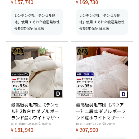
157,740
169,730
¥
¥
【6つ星プレミアムゴール
上) 羽毛量1.8kg 【6つ星
ド取得】【グッドふとん
プレミアムゴールド取
マーク取得】
得】【グッドふとんマー
レンチング社「テンセル側
レンチング社「テンセル側
ク取得】
地」使用 すぐれた吸湿発散性
地」使用 すぐれた吸湿発散性
長期3年保証 日本製
長期3年保証 日本製
最高級羽毛布団《テンセ
最高級羽毛布団《バウア
ル》2枚合せ ダブル ポー
ー》二層式 ダブル ポーラ
ランド産ホワイトマザー
ンド産ホワイトマザーグ
premium-tencel-2mai-w
premium-bauer-2sou-w
グースダウン95% (440dp
ースダウン95% (440dp以
181,940
207,900
¥
¥
以上) 合掛1.2kg、薄掛
上) 羽毛量1.8kg 【6つ星
0.55kg 【6つ星プレミア
プレミアムゴールド取