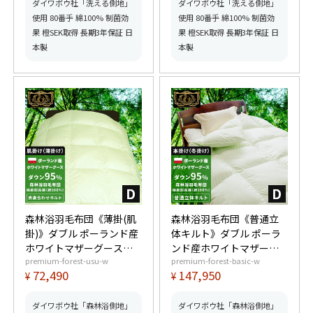
ッドふとんマーク取得】
取得】【グッドふとんマ
ダイワボウ社「洗える側地」
ダイワボウ社「洗える側地」
ーク取得】
使用 80番手 綿100% 制菌効
使用 80番手 綿100% 制菌効
果 橙SEK取得 長期3年保証 日
果 橙SEK取得 長期3年保証 日
本製
本製
森林浴羽毛布団《薄掛(肌
森林浴羽毛布団《普通立
掛)》ダブル ポーランド産
体キルト》ダブル ポーラ
ホワイトマザーグースダ
ンド産ホワイトマザーグ
premium-forest-usu-w
premium-forest-basic-w
ウン95% (440dp以上) 羽
ースダウン95% (440dp以
72,490
147,950
¥
¥
毛量0.65kg 【6つ星プレ
上) 羽毛量1.7kg 【6つ星
ミアムゴールド取得】
プレミアムゴールド取
【グッドふとんマーク取
得】【グッドふとんマー
ダイワボウ社「森林浴側地」
ダイワボウ社「森林浴側地」