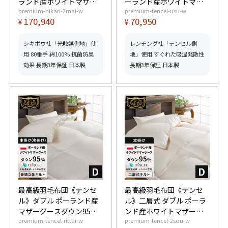
ランド産ホワイトマザー
ーランド産ホワイトマザ
premium-hikari-2mai-w
premium-tencel-usu-w
グースダウン95% (440dp
ーグースダウン95%
170,940
70,950
¥
¥
以上)合掛1.2kg、肌掛
(440dp以上) 0.55kg 【6つ
0.55kg (440dp以上)95%
星プレミアムゴールド取
【6つ星プレミアムゴール
得】【グッドふとんマー
シキボウ社「光触媒側地」使
レンチング社「テンセル側
ド取得】【グッドふとん
ク取得】
用 80番手 綿100% 抗菌防臭
地」使用 すぐれた吸湿発散性
マーク取得】
効果 長期3年保証 日本製
長期3年保証 日本製
最高級羽毛布団《テンセ
最高級羽毛布団《テンセ
ル》ダブル ポーランド産
ル》二層式 ダブル ポーラ
マザーグースダウン95%
ンド産ホワイトマザーグ
premium-tencel-rittai-w
premium-tencel-2sou-w
(440dp以上) 羽毛量1.7kg
ースダウン95% (440dp以