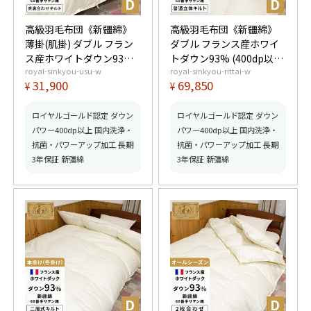
高級羽毛布団《新疆綿》
高級羽毛布団《新疆綿》
薄掛(肌掛) ダブル フラン
ダブル フランス産ホワイ
ス産ホワイトダウン93%
トダウン93% (400dp以
royal-sinkyou-usu-w
royal-sinkyou-rittai-w
(400dp以上) 羽毛量
上) 羽毛量1.7kg 【5つ星
31,900
69,850
¥
¥
0.55kg 【5つ星ロイヤル
ロイヤルゴールド取得】
ゴールド取得】【グッド
【グッドふとんマーク取
ふとんマーク取得】
得】
ロイヤルゴールド認定 ダウン
ロイヤルゴールド認定 ダウン
パワー400dp以上 国内洗浄・
パワー400dp以上 国内洗浄・
抗菌・パワーアップ加工 長期
抗菌・パワーアップ加工 長期
3年保証 新彊綿
3年保証 新彊綿