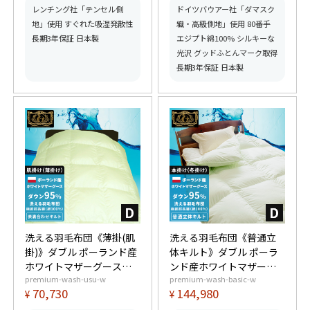
ムゴールド取得】【グッ
得】【グッドふとんマー
レンチング社「テンセル側
ドイツバウアー社「ダマスク
ドふとんマーク取得】
ク取得】
地」使用 すぐれた吸湿発散性
織・高級側地」使用 80番手
長期3年保証 日本製
エジプト綿100% シルキーな
光沢 グッドふとんマーク取得
長期3年保証 日本製
洗える羽毛布団《薄掛(肌
洗える羽毛布団《普通立
掛)》ダブル ポーランド産
体キルト》ダブル ポーラ
ホワイトマザーグースダ
ンド産ホワイトマザーグ
premium-wash-usu-w
premium-wash-basic-w
ウン95% (440dp以上) 羽
ースダウン95% (440dp以
70,730
144,980
¥
¥
毛量0.65kg 【6つ星プレ
上) 羽毛量1.7kg 【6つ星