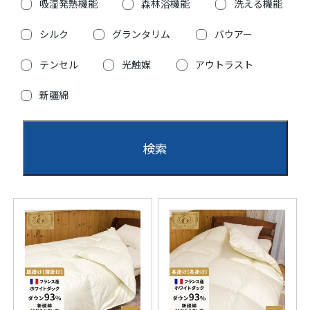
吸湿発熱機能
森林浴機能
洗える機能
シルク
グランタリム
バウアー
テンセル
光触媒
アウトラスト
新疆綿