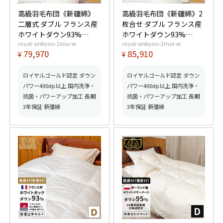
高級羽毛布団《新疆綿》
高級羽毛布団《新疆綿》2
二層式 ダブル フランス産
枚合せ ダブル フランス産
ホワイトダウン93%
ホワイトダウン93%
royal-sinkyou-2sou-w
royal-sinkyou-2mai-w
(400dp以上) 羽毛量1.8kg
(400dp以上) 合掛1.2kg、
79,970
85,910
¥
¥
【5つ星ロイヤルゴールド
薄掛0.55kg 【5つ星ロイ
取得】【グッドふとんマ
ヤルゴールド取得】【グ
ーク取得】
ッドふとんマーク取得】
ロイヤルゴールド認定 ダウン
ロイヤルゴールド認定 ダウン
パワー400dp以上 国内洗浄・
パワー400dp以上 国内洗浄・
抗菌・パワーアップ加工 長期
抗菌・パワーアップ加工 長期
3年保証 新彊綿
3年保証 新彊綿