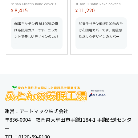
st-san-60satin-kake-cover-s
st-san-80satin-kake-cover-s
シングル
シングル
8,415
11,220
¥
¥
60番手サテン織 綿100％の掛
80番手サテン織 綿100％の掛
け布団用カバーです、エレガ
け布団用カバーです、高級感
ントで美しいデザインのカバ
ただようデザインのカバー
ー
運営：アートマック株式会社
〒836-0004 福岡県大牟田市手鎌1184-1 手鎌配送センタ
ー
TEL：0120-59-8180