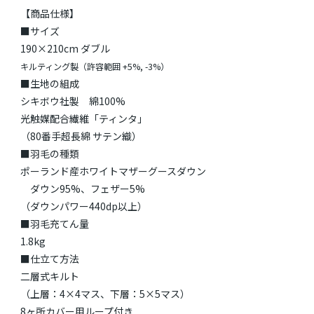
【商品仕様】
■サイズ
190×210cm ダブル
キルティング製（許容範囲 +5%, -3%）
■生地の組成
シキボウ社製 綿100%
光触媒配合繊維「ティンタ」
（80番手超長綿 サテン織）
■羽毛の種類
ポーランド産ホワイトマザーグースダウン
ダウン95%、フェザー5%
（ダウンパワー440dp以上）
■羽毛充てん量
1.8kg
■仕立て方法
二層式キルト
（上層：4×4マス、下層：5×5マス）
8ヶ所カバー用ループ付き