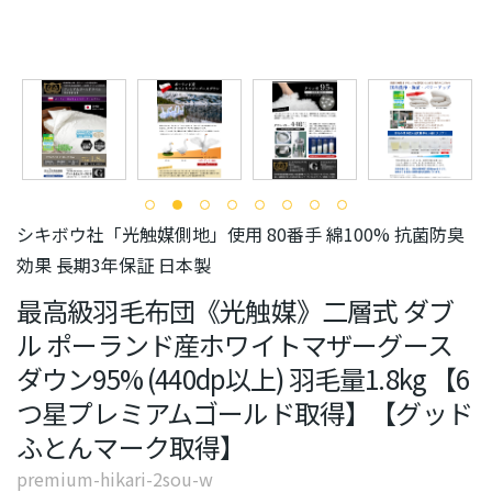
シキボウ社「光触媒側地」使用 80番手 綿100% 抗菌防臭
効果 長期3年保証 日本製
最高級羽毛布団《光触媒》二層式 ダブ
ル ポーランド産ホワイトマザーグース
ダウン95% (440dp以上) 羽毛量1.8kg 【6
つ星プレミアムゴールド取得】【グッド
ふとんマーク取得】
premium-hikari-2sou-w