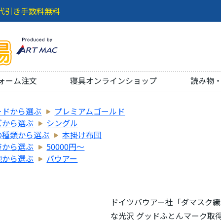
代引き手数料無料
ォーム注文
寝具オンラインショップ
読み物
ードから選ぶ
プレミアムゴールド
ズから選ぶ
シングル
の種類から選ぶ
本掛け布団
帯から選ぶ
50000円～
地から選ぶ
バウアー
ドイツバウアー社「ダマスク織・
な光沢 グッドふとんマーク取得