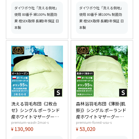
星プレミアムゴールド取
ミアムゴールド取得】
得】【グッドふとんマー
【グッドふとんマーク取
ダイワボウ社「洗える側地」
ダイワボウ社「洗える側地」
ク取得】
得】
使用 80番手 綿100% 制菌効
使用 80番手 綿100% 制菌効
果 橙SEK取得 長期3年保証 日
果 橙SEK取得 長期3年保証 日
本製
本製
洗える羽毛布団《2枚合
森林浴羽毛布団《薄掛(肌
せ》シングル ポーランド
掛)》シングル ポーランド
産ホワイトマザーグース
産ホワイトマザーグース
premium-wash-2mai-s
premium-forest-usu-s
ダウン95% (440dp以上)
ダウン95% (440dp以上)
130,900
53,020
¥
¥
合掛0.9kg、薄掛0.5kg
羽毛量0.5kg 【6つ星プレ
【6つ星プレミアムゴール
ミアムゴールド取得】