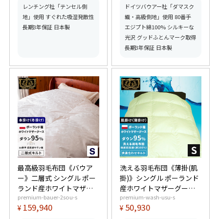
アムゴールド取得】【グ
【グッドふとんマーク取
レンチング社「テンセル側
ドイツバウアー社「ダマスク
ッドふとんマーク取得】
得】
地」使用 すぐれた吸湿発散性
織・高級側地」使用 80番手
長期3年保証 日本製
エジプト綿100% シルキーな
光沢 グッドふとんマーク取得
長期3年保証 日本製
最高級羽毛布団《バウア
洗える羽毛布団《薄掛(肌
ー》二層式 シングル ポー
掛)》シングル ポーランド
ランド産ホワイトマザー
産ホワイトマザーグース
premium-bauer-2sou-s
premium-wash-usu-s
グースダウン95% (440dp
ダウン95% (440dp以上)
159,940
50,930
¥
¥
以上) 羽毛量1.4kg 【6つ
羽毛量0.5kg 【6つ星プレ