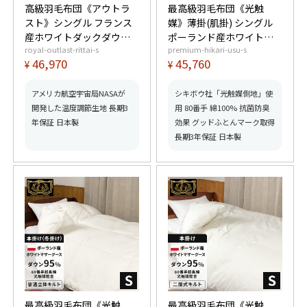
高級羽毛布団《アウトラ
最高級羽毛布団《光触
スト》シングル フランス
媒》薄掛(肌掛) シングル
産ホワイトダックダウン
ポーランド産ホワイトマ
royal-outlast-rittai-s
premium-hikari-usu-s
93% (400dp以上) 羽毛量
ザーグースダウン95%
46,970
45,760
¥
¥
1.2kg 【5つ星ロイヤルゴ
(440dp以上) 羽毛量0.4kg
ールド取得】【グッドふ
【6つ星プレミアムゴール
とんマーク取得】
ド取得】【グッドふとん
アメリカ航空宇宙局NASAが
シキボウ社「光触媒側地」使
マーク取得】
開発した温度調節生地 長期3
用 80番手 綿100% 抗菌防臭
年保証 日本製
効果 グッドふとんマーク取得
長期3年保証 日本製
最高級羽毛布団《光触
最高級羽毛布団《光触