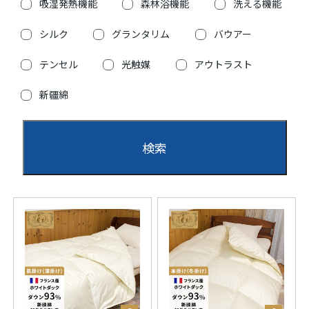
吸湿発熱機能
森林浴機能
洗える機能
シルク
グランタリム
バウアー
テンセル
光触媒
アウトラスト
新疆綿