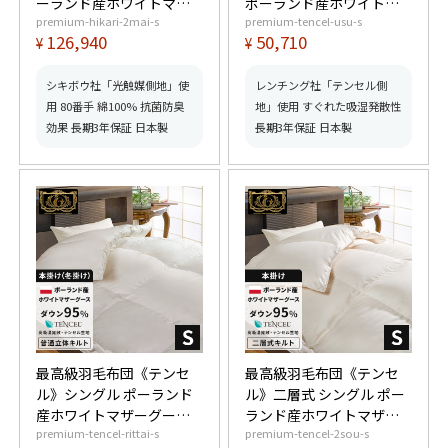
ーランド産ホワイトマザ
ポーランド産ホワイトマ
premium-hikari-2mai-s
premium-tencel-usu-s
ーグースダウン95%
ザーグースダウン95%
126,940
50,710
¥
¥
(440dp以上) 合掛0.9kg、
(440dp以上) 羽毛量0.4kg
肌掛0.4kg 【6つ星プレミ
【6つ星プレミアムゴール
アムゴールド取得】【グ
ド取得】【グッドふとん
シキボウ社「光触媒側地」使
レンチング社「テンセル側
ッドふとんマーク取得】
マーク取得】
用 80番手 綿100% 抗菌防臭
地」使用 すぐれた吸湿発散性
効果 長期3年保証 日本製
長期3年保証 日本製
最高級羽毛布団《テンセ
最高級羽毛布団《テンセ
ル》シングル ポーランド
ル》二層式 シングル ポー
産ホワイトマザーグース
ランド産ホワイトマザー
premium-tencel-rittai-s
premium-tencel-2sou-s
ダウン95% (440dp以上)
グースダウン95% (440dp