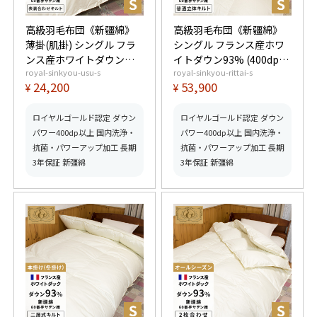
高級羽毛布団《新疆綿》
高級羽毛布団《新疆綿》
薄掛(肌掛) シングル フラ
シングル フランス産ホワ
ンス産ホワイトダウン
イトダウン93% (400dp以
royal-sinkyou-usu-s
royal-sinkyou-rittai-s
93% (400dp以上) 羽毛量
上) 羽毛量1.3kg 【5つ星
24,200
53,900
¥
¥
0.4kg 【5つ星ロイヤルゴ
ロイヤルゴールド取得】
ールド取得】【グッドふ
【グッドふとんマーク取
とんマーク取得】
得】
ロイヤルゴールド認定 ダウン
ロイヤルゴールド認定 ダウン
パワー400dp以上 国内洗浄・
パワー400dp以上 国内洗浄・
抗菌・パワーアップ加工 長期
抗菌・パワーアップ加工 長期
3年保証 新彊綿
3年保証 新彊綿