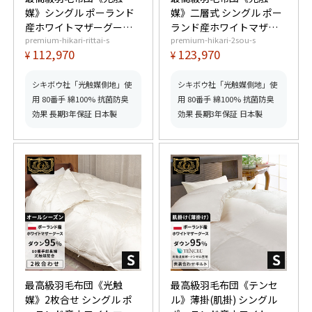
媒》シングル ポーランド
媒》二層式 シングル ポー
産ホワイトマザーグース
ランド産ホワイトマザー
premium-hikari-rittai-s
premium-hikari-2sou-s
ダウン95% (440dp以上)
グースダウン95% (440dp
112,970
123,970
¥
¥
羽毛量1.3kg 【6つ星プレ
以上) 羽毛量1.4kg 【6つ
ミアムゴールド取得】
星プレミアムゴールド取
【グッドふとんマーク取
得】【グッドふとんマー
シキボウ社「光触媒側地」使
シキボウ社「光触媒側地」使
得】
ク取得】
用 80番手 綿100% 抗菌防臭
用 80番手 綿100% 抗菌防臭
効果 長期3年保証 日本製
効果 長期3年保証 日本製
最高級羽毛布団《光触
最高級羽毛布団《テンセ
媒》2枚合せ シングル ポ
ル》薄掛(肌掛) シングル