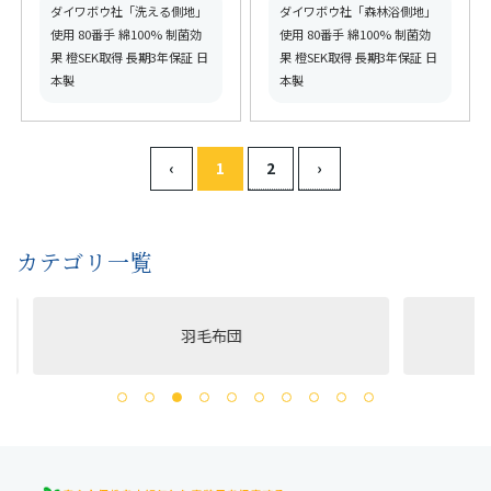
ド取得】【グッドふとん
【グッドふとんマーク取
ダイワボウ社「洗える側地」
ダイワボウ社「森林浴側地」
マーク取得】
得】
使用 80番手 綿100% 制菌効
使用 80番手 綿100% 制菌効
果 橙SEK取得 長期3年保証 日
果 橙SEK取得 長期3年保証 日
本製
本製
‹
1
2
›
カテゴリ一覧
羽毛布団
洗える