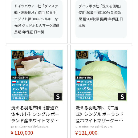
星プレミアムゴールド取
ミアムゴールド取得】
得】【グッドふとんマー
【グッドふとんマーク取
ドイツバウアー社「ダマスク
ダイワボウ社「洗える側地」
ク取得】
得】
織・高級側地」使用 80番手
使用 80番手 綿100% 制菌効
エジプト綿100% シルキーな
果 橙SEK取得 長期3年保証 日
光沢 グッドふとんマーク取得
本製
長期3年保証 日本製
洗える羽毛布団《普通立
洗える羽毛布団《二層
体キルト》シングル ポー
式》シングル ポーランド
ランド産ホワイトマザー
産ホワイトマザーグース
premium-wash-basic-s
premium-wash-2sou-s
グースダウン95% (440dp
ダウン95% (440dp以上)
110,000
121,000
¥
¥
以上) 羽毛量1.3kg 【6つ
羽毛量1.4kg 【6つ星プレ