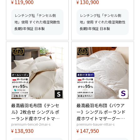
119,900
130,900
¥
¥
羽毛量1.3kg 【6つ星プレ
以上) 羽毛量1.4kg 【6つ
ミアムゴールド取得】
星プレミアムゴールド取
【グッドふとんマーク取
得】【グッドふとんマー
レンチング社「テンセル側
レンチング社「テンセル側
得】
ク取得】
地」使用 すぐれた吸湿発散性
地」使用 すぐれた吸湿発散性
長期3年保証 日本製
長期3年保証 日本製
最高級羽毛布団《テンセ
最高級羽毛布団《バウア
ル》2枚合せ シングル ポ
ー》シングル ポーランド
ーランド産ホワイトマザ
産ホワイトマザーグース
premium-tencel-2mai-s
premium-bauer-rittai-s
ーグースダウン95%
ダウン95% (440dp以上)
138,930
147,950
¥
¥
(440dp以上) 合掛0.9kg、
羽毛量1.3kg 【6つ星プレ
薄掛0.4kg 【6つ星プレミ
ミアムゴールド取得】