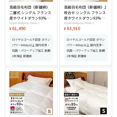
高級羽毛布団《新疆綿》
高級羽毛布団《新疆綿》2
二層式 シングル フランス
枚合せ シングル フランス
産ホワイトダウン93%
産ホワイトダウン93%
royal-sinkyou-2sou-s
royal-sinkyou-2mai-s
(400dp以上) 羽毛量1.4kg
(400dp以上) 合掛0.9kg、
61,490
63,910
¥
¥
【5つ星ロイヤルゴールド
薄掛0.4kg 【5つ星ロイヤ
取得】【グッドふとんマ
ルゴールド取得】【グッ
ーク取得】
ドふとんマーク取得】
ロイヤルゴールド認定 ダウン
ロイヤルゴールド認定 ダウン
パワー400dp以上 国内洗浄・
パワー400dp以上 国内洗浄・
抗菌・パワーアップ加工 長期
抗菌・パワーアップ加工 長期
3年保証 新彊綿
3年保証 新彊綿