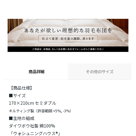
商品詳細
その他のサイズ
【商品仕様】
■サイズ
170×210cm セミダブル
キルティング製（許容範囲 +5%, -3%）
■生地の組成
ダイワボウ社製 綿100%
「ウォシュニングハウス®」