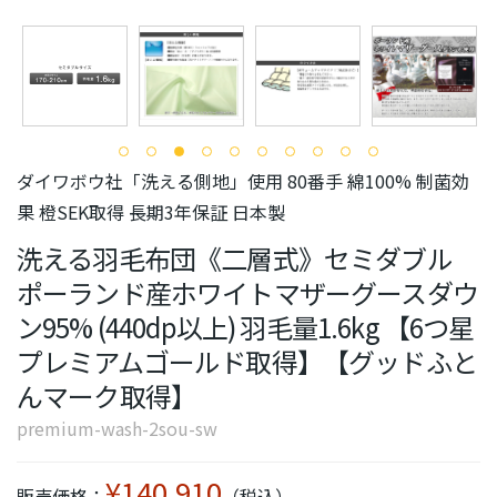
ダイワボウ社「洗える側地」使用 80番手 綿100% 制菌効
果 橙SEK取得 長期3年保証 日本製
洗える羽毛布団《二層式》セミダブル
ポーランド産ホワイトマザーグースダウ
ン95% (440dp以上) 羽毛量1.6kg 【6つ星
プレミアムゴールド取得】【グッドふと
んマーク取得】
premium-wash-2sou-sw
¥140,910
販売価格：
（税込）