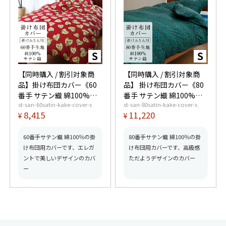
【同時購入 / 割引対象商
【同時購入 / 割引対象商
品】掛け布団カバー《60
品】 掛け布団カバー《80
番手 サテン織 綿100%》
番手 サテン織 綿100%》
st-san-60satin-kake-cover-s
st-san-80satin-kake-cover-s
シングル
シングル
8,415
11,220
¥
¥
60番手サテン織 綿100％の掛
80番手サテン織 綿100％の掛
け布団用カバーです、エレガ
け布団用カバーです、高級感
ントで美しいデザインのカバ
ただようデザインのカバー
ー