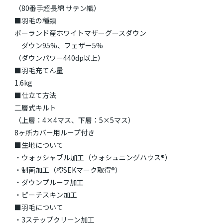
（80番手超長綿 サテン織）
■羽毛の種類
ポーランド産ホワイトマザーグースダウン
ダウン95%、フェザー5%
（ダウンパワー440dp以上）
■羽毛充てん量
1.6kg
■仕立て方法
二層式キルト
（上層：4×4マス、下層：5×5マス）
8ヶ所カバー用ループ付き
■生地について
・ウォッシャブル加工（ウォシュニングハウス®）
・制菌加工（橙SEKマーク取得®）
・ダウンプルーフ加工
・ピーチスキン加工
■羽毛について
・3ステップクリーン加工