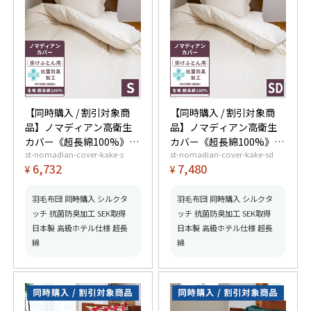
【同時購入 / 割引対象商
【同時購入 / 割引対象商
品】ノマディアン高衛生
品】ノマディアン高衛生
カバー《超長綿100%》掛
カバー《超長綿100%》掛
st-nomadian-cover-kake-s
st-nomadian-cover-kake-sd
けふとん用 シングル
けふとん用 セミダブル
6,732
7,480
¥
¥
羽毛布団 同時購入 シルクタ
羽毛布団 同時購入 シルクタ
ッチ 抗菌防臭加工 SEK取得
ッチ 抗菌防臭加工 SEK取得
日本製 高級ホテル仕様 超長
日本製 高級ホテル仕様 超長
綿
綿