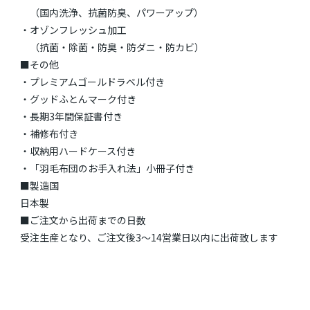
（国内洗浄、抗菌防臭、パワーアップ）
・オゾンフレッシュ加工
（抗菌・除菌・防臭・防ダニ・防カビ）
■その他
・プレミアムゴールドラベル付き
・グッドふとんマーク付き
・長期3年間保証書付き
・補修布付き
・収納用ハードケース付き
・「羽毛布団のお手入れ法」小冊子付き
■製造国
日本製
■ご注文から出荷までの日数
受注生産となり、ご注文後3～14営業日以内に出荷致します