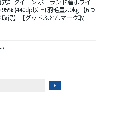
式》クイーン ポーランド産ホワイ
 (440dp以上) 羽毛量2.0kg 【6つ
ド取得】【グッドふとんマーク取
込）