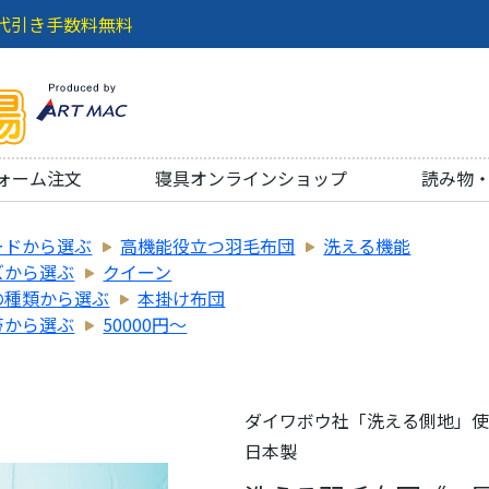
代引き手数料無料
ォーム注文
寝具オンラインショップ
読み物
ードから選ぶ
高機能役立つ羽毛布団
洗える機能
ズから選ぶ
クイーン
の種類から選ぶ
本掛け布団
帯から選ぶ
50000円～
ダイワボウ社「洗える側地」使用 
日本製