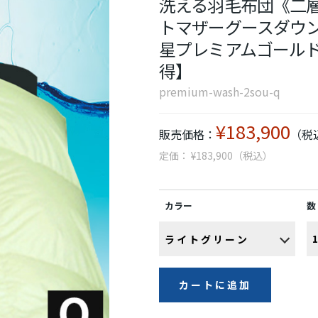
洗える羽毛布団《二層
トマザーグースダウン95%
星プレミアムゴール
得】
premium-wash-2sou-q
¥183,900
販売価格：
（税
定価： ¥183,900（税込）
カラー
数
カートに追加