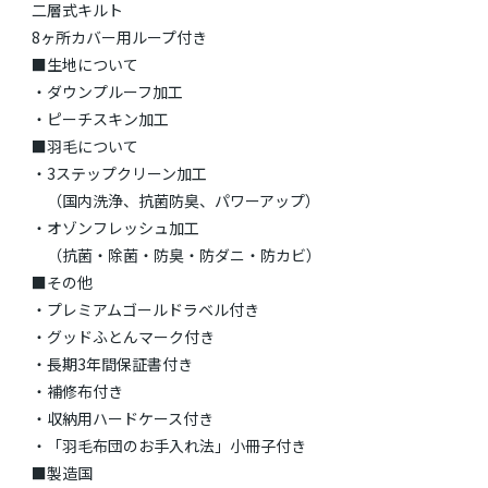
二層式キルト
8ヶ所カバー用ループ付き
■生地について
・ダウンプルーフ加工
・ピーチスキン加工
■羽毛について
・3ステップクリーン加工
（国内洗浄、抗菌防臭、パワーアップ）
・オゾンフレッシュ加工
（抗菌・除菌・防臭・防ダニ・防カビ）
■その他
・プレミアムゴールドラベル付き
・グッドふとんマーク付き
・長期3年間保証書付き
・補修布付き
・収納用ハードケース付き
・「羽毛布団のお手入れ法」小冊子付き
■製造国