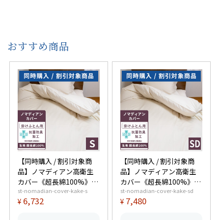
おすすめ商品
【同時購入 / 割引対象商
【同時購入 / 割引対象商
品】ノマディアン高衛生
品】ノマディアン高衛生
カバー《超長綿100%》掛
カバー《超長綿100%》掛
st-nomadian-cover-kake-s
st-nomadian-cover-kake-sd
けふとん用 シングル
けふとん用 セミダブル
6,732
7,480
¥
¥