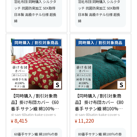
羽毛布団 同時購入 シルクタ
羽毛布団 同時購入 シルクタ
ッチ 抗菌防臭加工 SEK取得
ッチ 抗菌防臭加工 SEK取得
日本製 高級ホテル仕様 超長
日本製 高級ホテル仕様 超長
綿
綿
【同時購入 / 割引対象商
【同時購入 / 割引対象商
品】掛け布団カバー《60
品】 掛け布団カバー《80
番手 サテン織 綿100%》
番手 サテン織 綿100%》
st-san-60satin-kake-cover-s
st-san-80satin-kake-cover-s
シングル
シングル
8,415
11,220
¥
¥
60番手サテン織 綿100％の掛
80番手サテン織 綿100％の掛