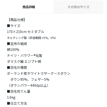
商品詳細
その他のサイズ
【商品仕様】
■サイズ
170×210cm セミダブル
キルティング製（許容範囲 +5%, -3%）
■生地の組成
綿100%
ドイツ・バウワー®社製
ダマスク織 エジプト綿
■羽毛の種類
ポーランド産ホワイトマザーグースダウン
ダウン95%、フェザー5%
（ダウンパワー440dp以上）
■羽毛充てん量
1.6kg
■仕立て方法