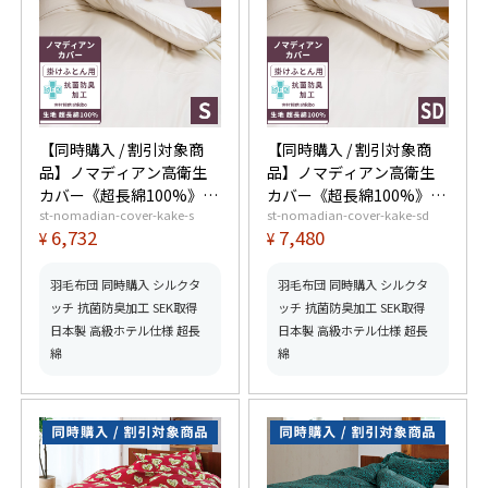
【同時購入 / 割引対象商
【同時購入 / 割引対象商
品】ノマディアン高衛生
品】ノマディアン高衛生
カバー《超長綿100%》掛
カバー《超長綿100%》掛
st-nomadian-cover-kake-s
st-nomadian-cover-kake-sd
けふとん用 シングル
けふとん用 セミダブル
6,732
7,480
¥
¥
羽毛布団 同時購入 シルクタ
羽毛布団 同時購入 シルクタ
ッチ 抗菌防臭加工 SEK取得
ッチ 抗菌防臭加工 SEK取得
日本製 高級ホテル仕様 超長
日本製 高級ホテル仕様 超長
綿
綿