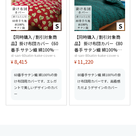
【同時購入 / 割引対象商
【同時購入 / 割引対象商
品】掛け布団カバー《60
品】 掛け布団カバー《80
番手 サテン織 綿100%》
番手 サテン織 綿100%》
st-san-60satin-kake-cover-s
st-san-80satin-kake-cover-s
シングル
シングル
8,415
11,220
¥
¥
60番手サテン織 綿100％の掛
80番手サテン織 綿100％の掛
け布団用カバーです、エレガ
け布団用カバーです、高級感
ントで美しいデザインのカバ
ただようデザインのカバー
ー