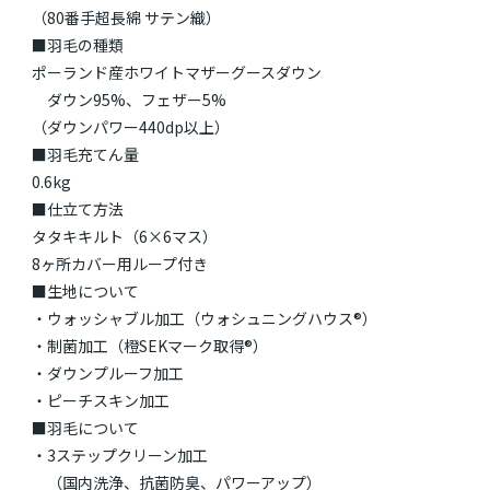
（80番手超長綿 サテン織）
■羽毛の種類
ポーランド産ホワイトマザーグースダウン
ダウン95%、フェザー5%
（ダウンパワー440dp以上）
■羽毛充てん量
0.6kg
■仕立て方法
タタキキルト（6×6マス）
8ヶ所カバー用ループ付き
■生地について
・ウォッシャブル加工（ウォシュニングハウス®）
・制菌加工（橙SEKマーク取得®）
・ダウンプルーフ加工
・ピーチスキン加工
■羽毛について
・3ステップクリーン加工
（国内洗浄、抗菌防臭、パワーアップ）