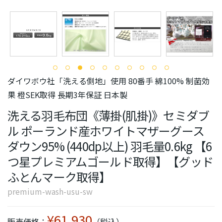
ダイワボウ社「洗える側地」使用 80番手 綿100% 制菌効
果 橙SEK取得 長期3年保証 日本製
洗える羽毛布団《薄掛(肌掛)》セミダブ
ル ポーランド産ホワイトマザーグース
ダウン95% (440dp以上) 羽毛量0.6kg 【6
つ星プレミアムゴールド取得】【グッド
ふとんマーク取得】
premium-wash-usu-sw
¥61,930
販売価格：
（税込）