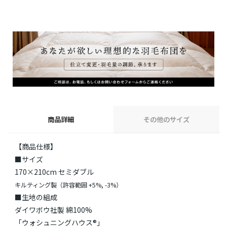
商品詳細
その他のサイズ
【商品仕様】
■サイズ
170×210cm セミダブル
キルティング製（許容範囲 +5%, -3%）
■生地の組成
ダイワボウ社製 綿100%
「ウォシュニングハウス®」