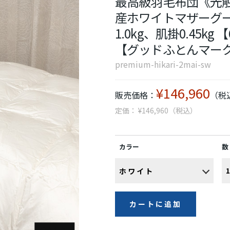
最高級羽毛布団《光触
産ホワイトマザーグースダ
1.0kg、肌掛0.45
【グッドふとんマー
premium-hikari-2mai-sw
¥146,960
販売価格：
（税
定価： ¥146,960（税込）
カラー
数
カートに追加