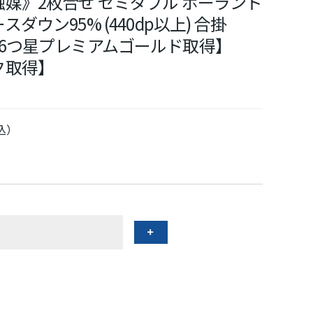
媒》2枚合せ セミダブル ポーランド
ウン95% (440dp以上) 合掛
kg 【6つ星プレミアムゴールド取得】
ク取得】
込）