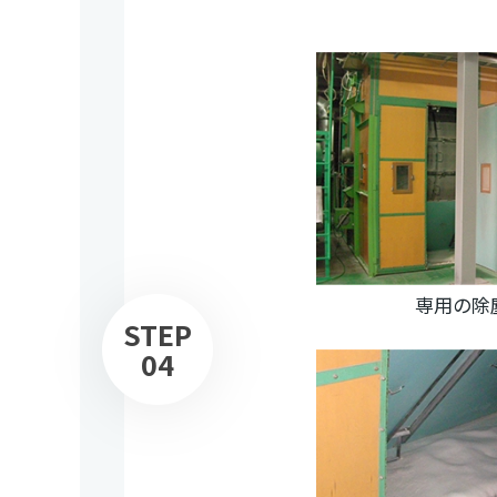
専用の除
STEP
04