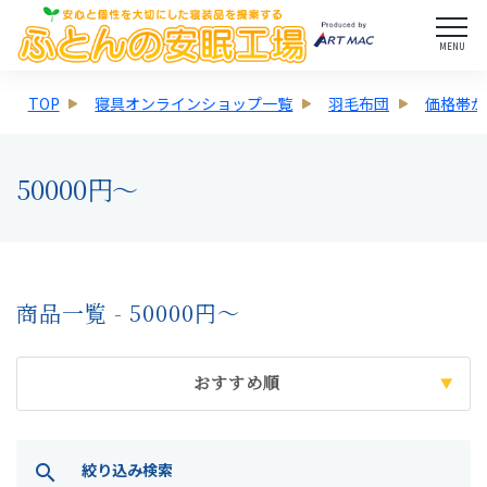
MENU
TOP
寝具オンラインショップ一覧
羽毛布団
価格帯か
50000円～
商品一覧 - 50000円～
おすすめ順
絞り込み検索
search