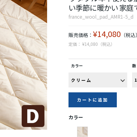
い季節に暖かい 家庭
france_wool_pad_AMR1-5_d
¥14,080
販売価格：
（税込
定価： ¥14,080（税込）
カラー
数
カートに追加
カラー