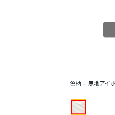
色柄：
無地アイ