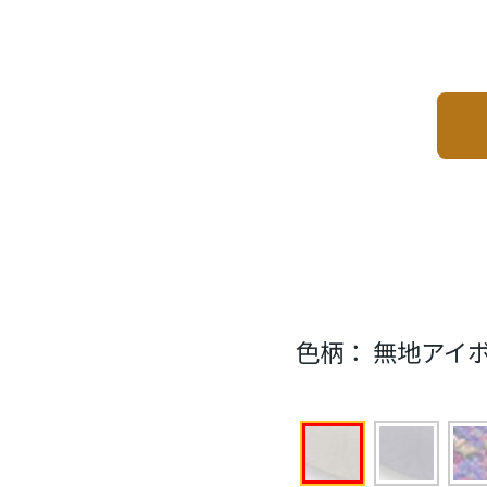
色柄：
無地アイ