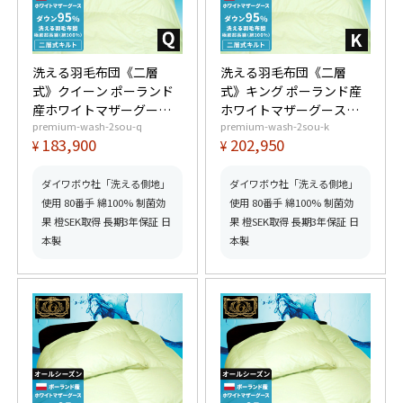
洗える羽毛布団《二層
洗える羽毛布団《二層
式》クイーン ポーランド
式》キング ポーランド産
産ホワイトマザーグース
ホワイトマザーグースダ
premium-wash-2sou-q
premium-wash-2sou-k
ダウン95% (440dp以上)
ウン95% (440dp以上) 羽
183,900
202,950
¥
¥
羽毛量2.0kg 【6つ星プレ
毛量2.2kg 【6つ星プレミ
ミアムゴールド取得】
アムゴールド取得】【グ
【グッドふとんマーク取
ッドふとんマーク取得】
ダイワボウ社「洗える側地」
ダイワボウ社「洗える側地」
得】
使用 80番手 綿100% 制菌効
使用 80番手 綿100% 制菌効
果 橙SEK取得 長期3年保証 日
果 橙SEK取得 長期3年保証 日
本製
本製