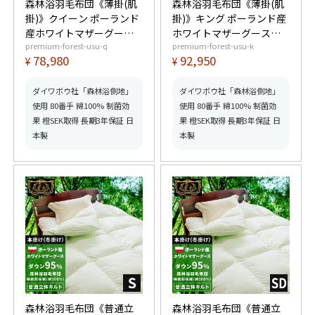
森林浴羽毛布団《薄掛(肌
森林浴羽毛布団《薄掛(肌
掛)》クイーン ポーランド
掛)》キング ポーランド産
産ホワイトマザーグース
ホワイトマザーグースダ
premium-forest-usu-q
premium-forest-usu-k
ダウン95% (440dp以上)
ウン95% (440dp以上) 羽
78,980
92,950
¥
¥
羽毛量0.7kg 【6つ星プレ
毛量0.8kg 【6つ星プレミ
ミアムゴールド取得】
アムゴールド取得】【グ
【グッドふとんマーク取
ッドふとんマーク取得】
ダイワボウ社「森林浴側地」
ダイワボウ社「森林浴側地」
得】
使用 80番手 綿100% 制菌効
使用 80番手 綿100% 制菌効
果 橙SEK取得 長期3年保証 日
果 橙SEK取得 長期3年保証 日
本製
本製
森林浴羽毛布団《普通立
森林浴羽毛布団《普通立