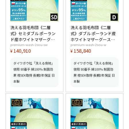
洗える羽毛布団《二層
洗える羽毛布団《二層
式》セミダブル ポーラン
式》ダブル ポーランド産
ド産ホワイトマザーグー
ホワイトマザーグースダ
premium-wash-2sou-sw
premium-wash-2sou-w
スダウン95% (440dp以
ウン95% (440dp以上) 羽
140,910
158,840
¥
¥
上) 羽毛量1.6kg 【6つ星
毛量1.8kg 【6つ星プレミ
プレミアムゴールド取
アムゴールド取得】【グ
得】【グッドふとんマー
ッドふとんマーク取得】
ダイワボウ社「洗える側地」
ダイワボウ社「洗える側地」
ク取得】
使用 80番手 綿100% 制菌効
使用 80番手 綿100% 制菌効
果 橙SEK取得 長期3年保証 日
果 橙SEK取得 長期3年保証 日
本製
本製