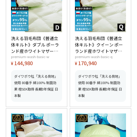
洗える羽毛布団《普通立
洗える羽毛布団《普通立
体キルト》ダブル ポーラ
体キルト》クイーン ポー
ンド産ホワイトマザーグ
ランド産ホワイトマザー
premium-wash-basic-w
premium-wash-basic-q
ースダウン95% (440dp以
グースダウン95% (440dp
144,980
170,940
¥
¥
上) 羽毛量1.7kg 【6つ星
以上) 羽毛量1.9kg 【6つ
プレミアムゴールド取
星プレミアムゴールド取
得】【グッドふとんマー
得】【グッドふとんマー
ダイワボウ社「洗える側地」
ダイワボウ社「洗える側地」
ク取得】
ク取得】
使用 80番手 綿100% 制菌効
使用 80番手 綿100% 制菌効
果 橙SEK取得 長期3年保証 日
果 橙SEK取得 長期3年保証 日
本製
本製