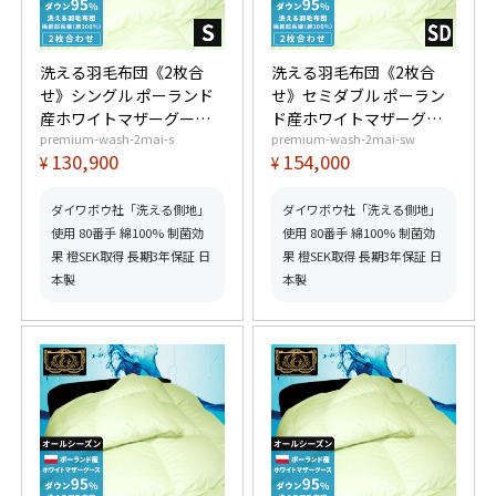
洗える羽毛布団《2枚合
洗える羽毛布団《2枚合
せ》シングル ポーランド
せ》セミダブル ポーラン
産ホワイトマザーグース
ド産ホワイトマザーグー
premium-wash-2mai-s
premium-wash-2mai-sw
ダウン95% (440dp以上)
スダウン95% (440dp以
130,900
154,000
¥
¥
合掛0.9kg、薄掛0.5kg
上) 合掛1.0kg、薄掛0.6kg
【6つ星プレミアムゴール
【6つ星プレミアムゴール
ド取得】【グッドふとん
ド取得】【グッドふとん
ダイワボウ社「洗える側地」
ダイワボウ社「洗える側地」
マーク取得】
マーク取得】
使用 80番手 綿100% 制菌効
使用 80番手 綿100% 制菌効
果 橙SEK取得 長期3年保証 日
果 橙SEK取得 長期3年保証 日
本製
本製