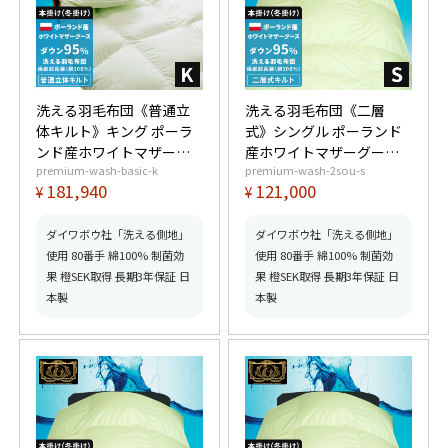
洗える羽毛布団《普通立
洗える羽毛布団《二層
体キルト》キング ポーラ
式》シングル ポーランド
ンド産ホワイトマザーグ
産ホワイトマザーグース
premium-wash-basic-k
premium-wash-2sou-s
ースダウン95% (440dp以
ダウン95% (440dp以上)
181,940
121,000
¥
¥
上) 羽毛量2.0kg 【6つ星
羽毛量1.4kg 【6つ星プレ
プレミアムゴールド取
ミアムゴールド取得】
得】【グッドふとんマー
【グッドふとんマーク取
ダイワボウ社「洗える側地」
ダイワボウ社「洗える側地」
ク取得】
得】
使用 80番手 綿100% 制菌効
使用 80番手 綿100% 制菌効
果 橙SEK取得 長期3年保証 日
果 橙SEK取得 長期3年保証 日
本製
本製