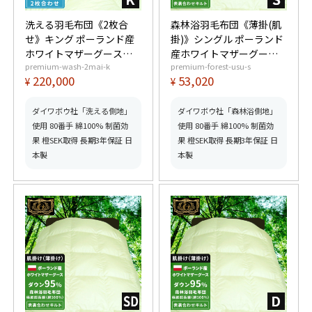
洗える羽毛布団《2枚合
森林浴羽毛布団《薄掛(肌
せ》キング ポーランド産
掛)》シングル ポーランド
ホワイトマザーグースダ
産ホワイトマザーグース
premium-wash-2mai-k
premium-forest-usu-s
ウン95% (440dp以上) 合
ダウン95% (440dp以上)
220,000
53,020
¥
¥
掛1.4kg、薄掛0.8kg 【6
羽毛量0.5kg 【6つ星プレ
つ星プレミアムゴールド
ミアムゴールド取得】
取得】【グッドふとんマ
【グッドふとんマーク取
ダイワボウ社「洗える側地」
ダイワボウ社「森林浴側地」
ーク取得】
得】
使用 80番手 綿100% 制菌効
使用 80番手 綿100% 制菌効
果 橙SEK取得 長期3年保証 日
果 橙SEK取得 長期3年保証 日
本製
本製