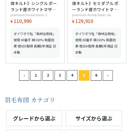
体キルト》シングル ポー
体キルト》セミダブル ポ
ランド産ホワイトマザー
ーランド産ホワイトマザ
premium-forest-basic-s
premium-forest-basic-sw
グースダウン95% (440dp
ーグースダウン95%
110,990
129,910
¥
¥
以上) 羽毛量1.3kg 【6つ
(440dp以上) 羽毛量1.5kg
星プレミアムゴールド取
【6つ星プレミアムゴール
得】【グッドふとんマー
ド取得】【グッドふとん
ダイワボウ社「森林浴側地」
ダイワボウ社「森林浴側地」
ク取得】
マーク取得】
使用 80番手 綿100% 制菌効
使用 80番手 綿100% 制菌効
果 橙SEK取得 長期3年保証 日
果 橙SEK取得 長期3年保証 日
本製
本製
羽毛布団 カテゴリ
グレードから選ぶ
サイズから選ぶ