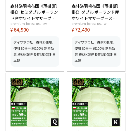
森林浴羽毛布団《薄掛(肌
森林浴羽毛布団《薄掛(肌
掛)》セミダブル ポーラン
掛)》ダブル ポーランド産
ド産ホワイトマザーグー
ホワイトマザーグースダ
premium-forest-usu-sw
premium-forest-usu-w
スダウン95% (440dp以
ウン95% (440dp以上) 羽
64,900
72,490
¥
¥
上) 羽毛量0.6kg 【6つ星
毛量0.65kg 【6つ星プレ
プレミアムゴールド取
ミアムゴールド取得】
得】【グッドふとんマー
【グッドふとんマーク取
ダイワボウ社「森林浴側地」
ダイワボウ社「森林浴側地」
ク取得】
得】
使用 80番手 綿100% 制菌効
使用 80番手 綿100% 制菌効
果 橙SEK取得 長期3年保証 日
果 橙SEK取得 長期3年保証 日
本製
本製