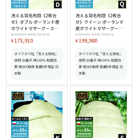
洗える羽毛布団《2枚合
洗える羽毛布団《2枚合
せ》ダブル ポーランド産
せ》クイーン ポーランド
ホワイトマザーグースダ
産ホワイトマザーグース
premium-wash-2mai-w
premium-wash-2mai-q
ウン95% (440dp以上) 合
ダウン95% (440dp以上)
173,910
199,980
¥
¥
掛1.2kg、薄掛0.65kg 【6
合掛1.3kg、薄掛0.7kg
つ星プレミアムゴールド
【6つ星プレミアムゴール
取得】【グッドふとんマ
ド取得】【グッドふとん
ダイワボウ社「洗える側地」
ダイワボウ社「洗える側地」
ーク取得】
マーク取得】
使用 80番手 綿100% 制菌効
使用 80番手 綿100% 制菌効
果 橙SEK取得 長期3年保証 日
果 橙SEK取得 長期3年保証 日
本製
本製