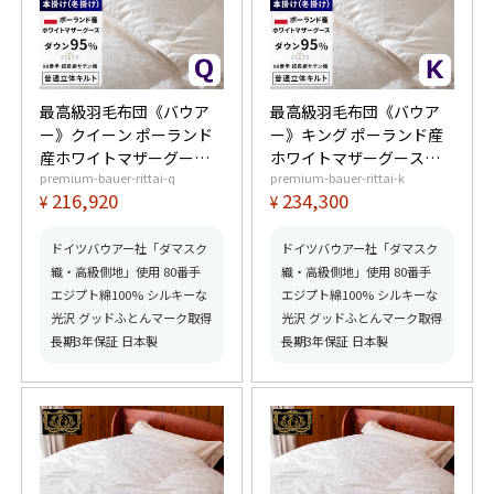
最高級羽毛布団《バウア
最高級羽毛布団《バウア
ー》クイーン ポーランド
ー》キング ポーランド産
産ホワイトマザーグース
ホワイトマザーグースダ
premium-bauer-rittai-q
premium-bauer-rittai-k
ダウン95% (440dp以上)
ウン95% (440dp以上) 羽
216,920
234,300
¥
¥
羽毛量1.9kg 【6つ星プレ
毛量2.0kg 【6つ星プレミ
ミアムゴールド取得】
アムゴールド取得】【グ
【グッドふとんマーク取
ッドふとんマーク取得】
ドイツバウアー社「ダマスク
ドイツバウアー社「ダマスク
得】
織・高級側地」使用 80番手
織・高級側地」使用 80番手
エジプト綿100% シルキーな
エジプト綿100% シルキーな
光沢 グッドふとんマーク取得
光沢 グッドふとんマーク取得
長期3年保証 日本製
長期3年保証 日本製