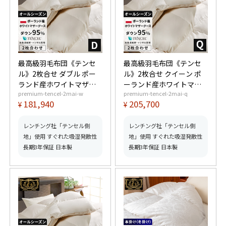
最高級羽毛布団《テンセ
最高級羽毛布団《テンセ
ル》2枚合せ ダブル ポー
ル》2枚合せ クイーン ポ
ランド産ホワイトマザー
ーランド産ホワイトマザ
premium-tencel-2mai-w
premium-tencel-2mai-q
グースダウン95% (440dp
ーグースダウン95%
181,940
205,700
¥
¥
以上) 合掛1.2kg、薄掛
(440dp以上) 合掛1.3kg、
0.55kg 【6つ星プレミア
薄掛0.6kg 【6つ星プレミ
ムゴールド取得】【グッ
アムゴールド取得】【グ
レンチング社「テンセル側
レンチング社「テンセル側
ドふとんマーク取得】
ッドふとんマーク取得】
地」使用 すぐれた吸湿発散性
地」使用 すぐれた吸湿発散性
長期3年保証 日本製
長期3年保証 日本製