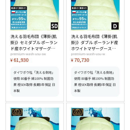
洗える羽毛布団《薄掛(肌
洗える羽毛布団《薄掛(肌
掛)》セミダブル ポーラン
掛)》ダブル ポーランド産
ド産ホワイトマザーグー
ホワイトマザーグースダ
premium-wash-usu-sw
premium-wash-usu-w
スダウン95% (440dp以
ウン95% (440dp以上) 羽
61,930
70,730
¥
¥
上) 羽毛量0.6kg 【6つ星
毛量0.65kg 【6つ星プレ
プレミアムゴールド取
ミアムゴールド取得】
得】【グッドふとんマー
【グッドふとんマーク取
ダイワボウ社「洗える側地」
ダイワボウ社「洗える側地」
ク取得】
得】
使用 80番手 綿100% 制菌効
使用 80番手 綿100% 制菌効
果 橙SEK取得 長期3年保証 日
果 橙SEK取得 長期3年保証 日
本製
本製