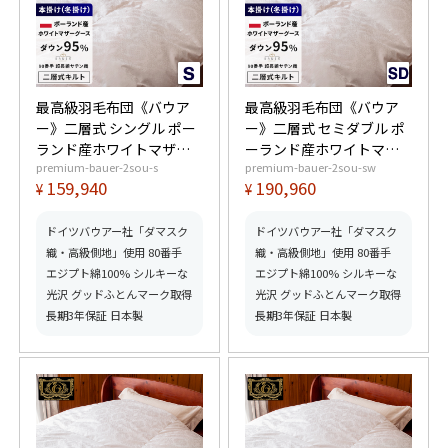
最高級羽毛布団《バウア
最高級羽毛布団《バウア
ー》二層式 シングル ポー
ー》二層式 セミダブル ポ
ランド産ホワイトマザー
ーランド産ホワイトマザ
premium-bauer-2sou-s
premium-bauer-2sou-sw
グースダウン95% (440dp
ーグースダウン95%
159,940
190,960
¥
¥
以上) 羽毛量1.4kg 【6つ
(440dp以上) 羽毛量1.6kg
星プレミアムゴールド取
【6つ星プレミアムゴール
得】【グッドふとんマー
ド取得】【グッドふとん
ドイツバウアー社「ダマスク
ドイツバウアー社「ダマスク
ク取得】
マーク取得】
織・高級側地」使用 80番手
織・高級側地」使用 80番手
エジプト綿100% シルキーな
エジプト綿100% シルキーな
光沢 グッドふとんマーク取得
光沢 グッドふとんマーク取得
長期3年保証 日本製
長期3年保証 日本製