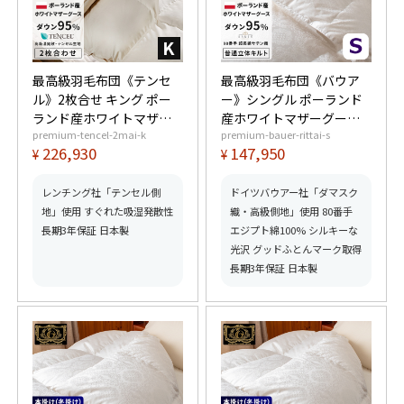
最高級羽毛布団《テンセ
最高級羽毛布団《バウア
ル》2枚合せ キング ポー
ー》シングル ポーランド
ランド産ホワイトマザー
産ホワイトマザーグース
premium-tencel-2mai-k
premium-bauer-rittai-s
グースダウン95% (440dp
ダウン95% (440dp以上)
226,930
147,950
¥
¥
以上) 合掛1.4kg、薄掛
羽毛量1.3kg 【6つ星プレ
0.65kg 【6つ星プレミア
ミアムゴールド取得】
ムゴールド取得】【グッ
【グッドふとんマーク取
レンチング社「テンセル側
ドイツバウアー社「ダマスク
ドふとんマーク取得】
得】
地」使用 すぐれた吸湿発散性
織・高級側地」使用 80番手
長期3年保証 日本製
エジプト綿100% シルキーな
光沢 グッドふとんマーク取得
長期3年保証 日本製