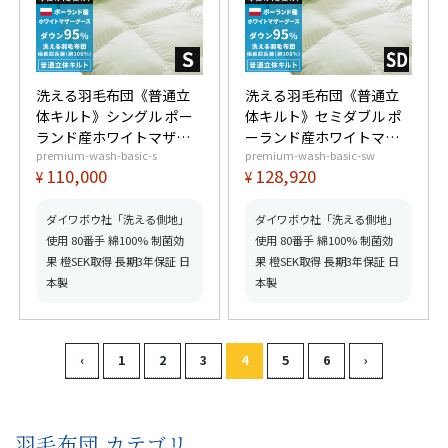
洗える羽毛布団《普通立
洗える羽毛布団《普通立
体キルト》シングル ポー
体キルト》セミダブル ポ
ランド産ホワイトマザー
ーランド産ホワイトマザ
premium-wash-basic-s
premium-wash-basic-sw
グースダウン95% (440dp
ーグースダウン95%
110,000
128,920
¥
¥
以上) 羽毛量1.3kg 【6つ
(440dp以上) 羽毛量1.5kg
星プレミアムゴールド取
【6つ星プレミアムゴール
得】【グッドふとんマー
ド取得】【グッドふとん
ダイワボウ社「洗える側地」
ダイワボウ社「洗える側地」
ク取得】
マーク取得】
使用 80番手 綿100% 制菌効
使用 80番手 綿100% 制菌効
果 橙SEK取得 長期3年保証 日
果 橙SEK取得 長期3年保証 日
本製
本製
羽毛布団 カテゴリ