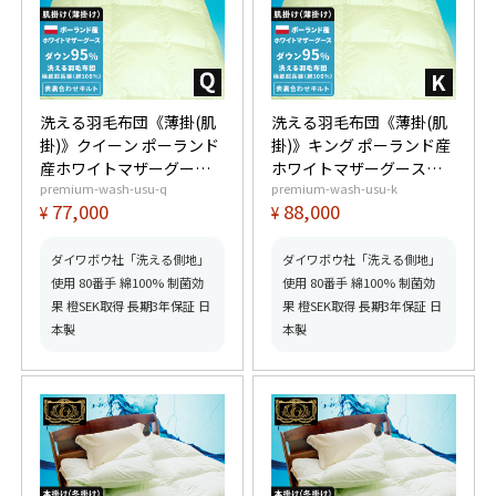
洗える羽毛布団《薄掛(肌
洗える羽毛布団《薄掛(肌
掛)》クイーン ポーランド
掛)》キング ポーランド産
産ホワイトマザーグース
ホワイトマザーグースダ
premium-wash-usu-q
premium-wash-usu-k
ダウン95% (440dp以上)
ウン95% (440dp以上) 羽
77,000
88,000
¥
¥
羽毛量0.7kg 【6つ星プレ
毛量0.8kg 【6つ星プレミ
ミアムゴールド取得】
アムゴールド取得】【グ
【グッドふとんマーク取
ッドふとんマーク取得】
ダイワボウ社「洗える側地」
ダイワボウ社「洗える側地」
得】
使用 80番手 綿100% 制菌効
使用 80番手 綿100% 制菌効
果 橙SEK取得 長期3年保証 日
果 橙SEK取得 長期3年保証 日
本製
本製