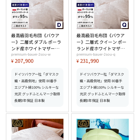
最高級羽毛布団《バウア
最高級羽毛布団《バウア
ー》二層式 ダブル ポーラ
ー》二層式 クイーン ポー
ンド産ホワイトマザーグ
ランド産ホワイトマザー
premium-bauer-2sou-w
premium-bauer-2sou-q
ースダウン95% (440dp以
グースダウン95% (440dp
207,900
231,990
¥
¥
上) 羽毛量1.8kg 【6つ星
以上) 羽毛量2.0kg 【6つ
プレミアムゴールド取
星プレミアムゴールド取
得】【グッドふとんマー
得】【グッドふとんマー
ドイツバウアー社「ダマスク
ドイツバウアー社「ダマスク
ク取得】
ク取得】
織・高級側地」使用 80番手
織・高級側地」使用 80番手
エジプト綿100% シルキーな
エジプト綿100% シルキーな
光沢 グッドふとんマーク取得
光沢 グッドふとんマーク取得
長期3年保証 日本製
長期3年保証 日本製