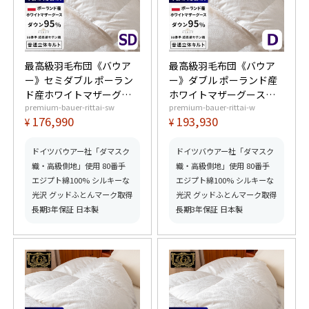
最高級羽毛布団《バウア
最高級羽毛布団《バウア
ー》セミダブル ポーラン
ー》ダブル ポーランド産
ド産ホワイトマザーグー
ホワイトマザーグースダ
premium-bauer-rittai-sw
premium-bauer-rittai-w
スダウン95% (440dp以
ウン95% (440dp以上) 羽
176,990
193,930
¥
¥
上) 羽毛量1.5kg 【6つ星
毛量1.7kg 【6つ星プレミ
プレミアムゴールド取
アムゴールド取得】【グ
得】【グッドふとんマー
ッドふとんマーク取得】
ドイツバウアー社「ダマスク
ドイツバウアー社「ダマスク
ク取得】
織・高級側地」使用 80番手
織・高級側地」使用 80番手
エジプト綿100% シルキーな
エジプト綿100% シルキーな
光沢 グッドふとんマーク取得
光沢 グッドふとんマーク取得
長期3年保証 日本製
長期3年保証 日本製