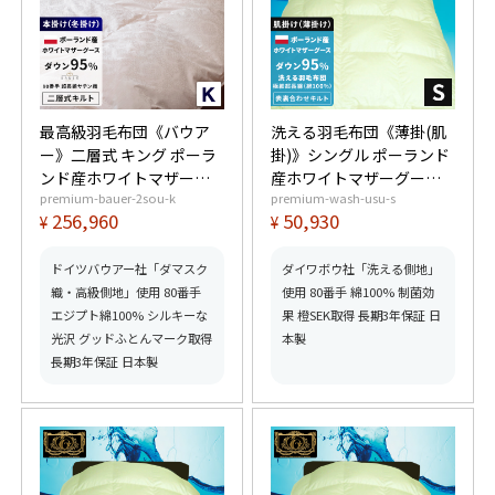
最高級羽毛布団《バウア
洗える羽毛布団《薄掛(肌
ー》二層式 キング ポーラ
掛)》シングル ポーランド
ンド産ホワイトマザーグ
産ホワイトマザーグース
premium-bauer-2sou-k
premium-wash-usu-s
ースダウン95% (440dp以
ダウン95% (440dp以上)
256,960
50,930
¥
¥
上) 羽毛量2.2kg 【6つ星
羽毛量0.5kg 【6つ星プレ
プレミアムゴールド取
ミアムゴールド取得】
得】【グッドふとんマー
【グッドふとんマーク取
ドイツバウアー社「ダマスク
ダイワボウ社「洗える側地」
ク取得】
得】
織・高級側地」使用 80番手
使用 80番手 綿100% 制菌効
エジプト綿100% シルキーな
果 橙SEK取得 長期3年保証 日
光沢 グッドふとんマーク取得
本製
長期3年保証 日本製