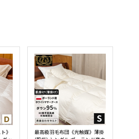
スト》
最高級羽毛布団《光触媒》薄掛