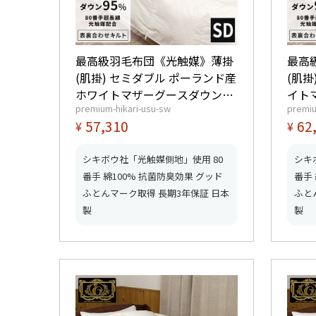
最高級羽毛布団《光触媒》薄掛
最高
(肌掛) セミダブル ポーランド産
(肌掛
ホワイトマザーグースダウン
イト
premium-hikari-usu-sw
premiu
95% (440dp以上) 羽毛量0.5kg
(440
57,310
62
¥
¥
【6つ星プレミアムゴールド取
つ星
得】【グッドふとんマーク取
【グ
シキボウ社「光触媒側地」使用 80
シキ
得】
番手 綿100% 抗菌防臭効果 グッド
番手
ふとんマーク取得 長期3年保証 日本
ふと
製
製