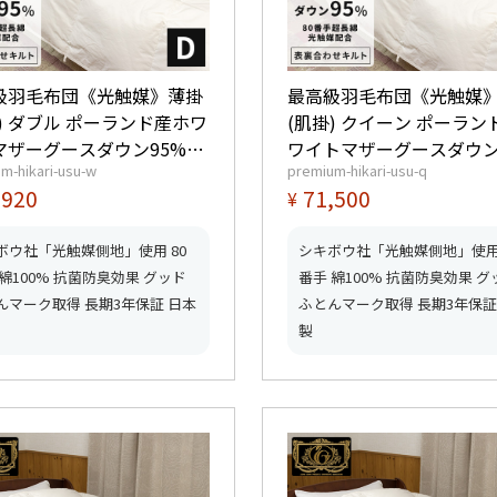
級羽毛布団《光触媒》薄掛
最高級羽毛布団《光触媒
) ダブル ポーランド産ホワ
(肌掛) クイーン ポーラン
マザーグースダウン95%
ワイトマザーグースダウン
m-hikari-usu-w
premium-hikari-usu-q
dp以上) 羽毛量0.55kg 【6
(440dp以上) 羽毛量0.6kg
,920
71,500
¥
プレミアムゴールド取得】
星プレミアムゴールド取
ッドふとんマーク取得】
【グッドふとんマーク取
ボウ社「光触媒側地」使用 80
シキボウ社「光触媒側地」使用 
 綿100% 抗菌防臭効果 グッド
番手 綿100% 抗菌防臭効果 グ
んマーク取得 長期3年保証 日本
ふとんマーク取得 長期3年保証
製