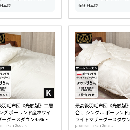
 日本製
保証 日本製
級羽毛布団《光触媒》二層
最高級羽毛布団《光触媒》
キング ポーランド産ホワイ
合せ シングル ポーランド
ザーグースダウン95%
ワイトマザーグースダウン
m-hikari-2sou-k
premium-hikari-2mai-s
0dp以上) 羽毛量2.2kg 【6つ
(440dp以上) 合掛0.9kg