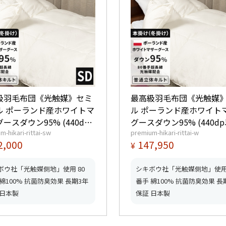
級羽毛布団《光触媒》セミ
最高級羽毛布団《光触媒
ル ポーランド産ホワイトマ
ル ポーランド産ホワイト
ースダウン95% (440dp
グースダウン95% (440dp
m-hikari-rittai-sw
premium-hikari-rittai-w
 羽毛量1.5kg 【6つ星プレ
羽毛量1.7kg 【6つ星プ
2,000
147,950
¥
ムゴールド取得】【グッド
ゴールド取得】【グッド
んマーク取得】
マーク取得】
ボウ社「光触媒側地」使用 80
シキボウ社「光触媒側地」使用 
綿100% 抗菌防臭効果 長期3年
番手 綿100% 抗菌防臭効果 長
 日本製
保証 日本製