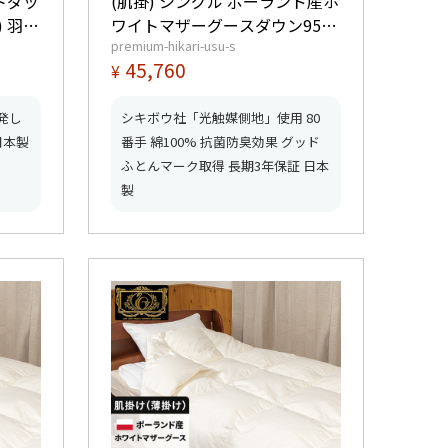
トダッ
(肌掛) シングル ポーランド産ホ
) 羽毛
ワイトマザーグースダウン95%
premium-hikari-usu-s
ルゴール
(440dp以上) 羽毛量0.4kg 【6つ
45,760
¥
マーク
星プレミアムゴールド取得】
【グッドふとんマーク取得】
発し
シキボウ社「光触媒側地」使用 80
日本製
番手 綿100% 抗菌防臭効果 グッド
ふとんマーク取得 長期3年保証 日本
製