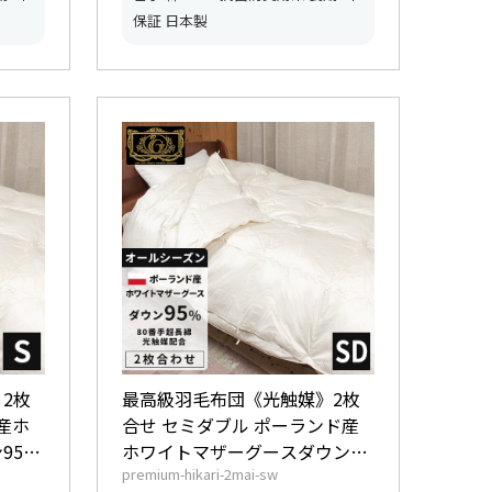
保証 日本製
2枚
最高級羽毛布団《光触媒》2枚
産ホ
合せ セミダブル ポーランド産
95%
ホワイトマザーグースダウン
premium-hikari-2mai-sw
、肌掛
95% (440dp以上) 合掛1.0kg、