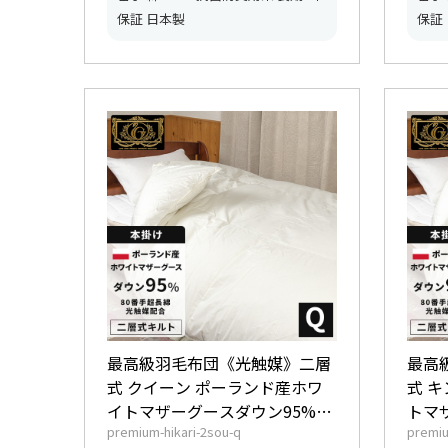
保証 日本製
保証
最高級羽毛布団《光触媒》二層
最高
式 クイーン ポーランド産ホワ
式 
イトマザーグースダウン95%
トマ
premium-hikari-2sou-q
premiu
(440dp以上) 羽毛量2.0kg 【6つ
(44