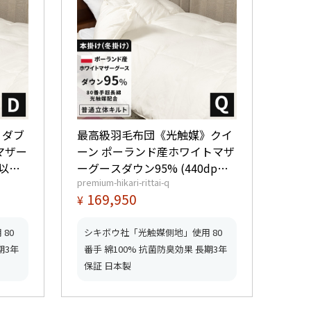
》ダブ
最高級羽毛布団《光触媒》クイ
マザー
ーン ポーランド産ホワイトマザ
以上)
ーグースダウン95% (440dp以
premium-hikari-rittai-q
レミアム
上) 羽毛量1.9kg 【6つ星プレミ
169,950
¥
ふとん
アムゴールド取得】【グッドふ
とんマーク取得】
80
シキボウ社「光触媒側地」使用 80
期3年
番手 綿100% 抗菌防臭効果 長期3年
保証 日本製