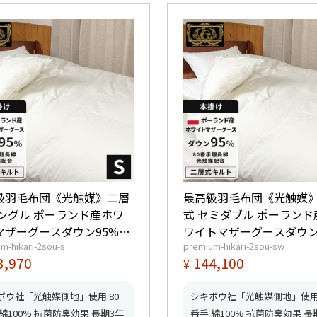
級羽毛布団《光触媒》二層
最高級羽毛布団《光触媒
シングル ポーランド産ホワ
式 セミダブル ポーランド
マザーグースダウン95%
ワイトマザーグースダウン
m-hikari-2sou-s
premium-hikari-2sou-sw
0dp以上) 羽毛量1.4kg 【6つ
(440dp以上) 羽毛量1.6kg
3,970
144,100
¥
レミアムゴールド取得】
星プレミアムゴールド取
ッドふとんマーク取得】
【グッドふとんマーク取
ボウ社「光触媒側地」使用 80
シキボウ社「光触媒側地」使用 
綿100% 抗菌防臭効果 長期3年
番手 綿100% 抗菌防臭効果 長