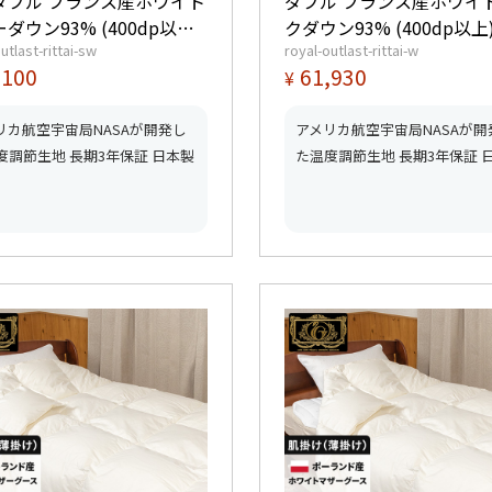
ダブル フランス産ホワイト
ダブル フランス産ホワイ
ダウン93% (400dp以上)
クダウン93% (400dp以上
utlast-rittai-sw
royal-outlast-rittai-w
1.4kg 【5つ星ロイヤルゴ
量1.6kg 【5つ星ロイヤ
,100
61,930
¥
ド取得】【グッドふとんマ
ド取得】【グッドふとん
取得】
取得】
リカ航空宇宙局NASAが開発し
アメリカ航空宇宙局NASAが開
度調節生地 長期3年保証 日本製
た温度調節生地 長期3年保証 