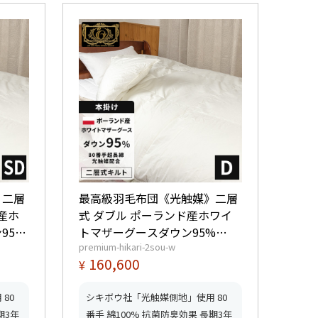
》二層
最高級羽毛布団《光触媒》二層
産ホ
式 ダブル ポーランド産ホワイ
95%
トマザーグースダウン95%
premium-hikari-2sou-w
 【6つ
(440dp以上) 羽毛量1.8kg 【6つ
160,600
¥
得】
星プレミアムゴールド取得】
得】
【グッドふとんマーク取得】
80
シキボウ社「光触媒側地」使用 80
期3年
番手 綿100% 抗菌防臭効果 長期3年