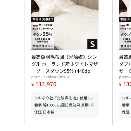
最高級羽毛布団《光触媒》シン
最高
グル ポーランド産ホワイトマザ
ダブ
ーグースダウン95% (440dp以
ザーグ
premium-hikari-rittai-s
premiu
上) 羽毛量1.3kg 【6つ星プレミ
以上)
112,970
13
¥
¥
アムゴールド取得】【グッドふ
ミア
とんマーク取得】
ふと
シキボウ社「光触媒側地」使用 80
シキ
番手 綿100% 抗菌防臭効果 長期3年
番手 
保証 日本製
保証