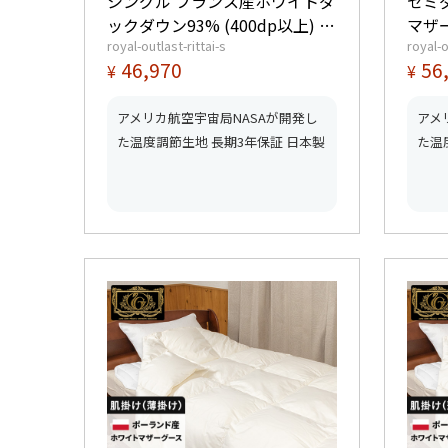
シングル フランス産ホワイトダ
セミ
ックダウン93% (400dp以上) 羽
マザー
royal-outlast-rittai-s
royal-o
毛量1.2kg 【5つ星ロイヤルゴー
羽毛量
46,970
56
¥
¥
ルド取得】【グッドふとんマー
ール
ク取得】
ーク
アメリカ航空宇宙局NASAが開発し
アメ
た温度調節生地 長期3年保証 日本製
た温