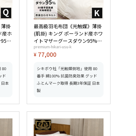
》薄掛
最高級羽毛布団《光触媒》薄掛
ド産ホ
(肌掛) キング ポーランド産ホワ
95%
イトマザーグースダウン95%
premium-hikari-usu-k
 【6つ
(440dp以上) 羽毛量0.65kg 【6
77,000
¥
得】
つ星プレミアムゴールド取得】
得】
【グッドふとんマーク取得】
80
シキボウ社「光触媒側地」使用 80
ッド
番手 綿100% 抗菌防臭効果 グッド
 日本
ふとんマーク取得 長期3年保証 日本
製