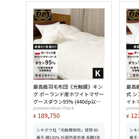
最高級羽毛布団《光触媒》キン
最高
グ ポーランド産ホワイトマザー
式 
グースダウン95% (440dp以上)
イト
premium-hikari-rittai-k
premiu
羽毛量2.0kg 【6つ星プレミアム
(44
189,750
12
¥
¥
ゴールド取得】【グッドふとん
星プ
マーク取得】
【グ
シキボウ社「光触媒側地」使用 80
シキ
番手 綿100% 抗菌防臭効果 長期3年
番手 