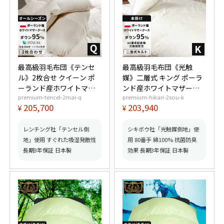
最高級羽毛布団《テンセ
最高級羽毛布団《光触
ル》2枚合せ クイーン ポ
媒》二層式 キング ポーラ
ーランド産ホワイトマザ
ンド産ホワイトマザーグ
premium-tencel-2mai-q
premium-hikari-2sou-k
ーグースダウン95%
ースダウン95% (440dp以
205,700
203,940
¥
¥
(440dp以上) 合掛1.3kg、
上) 羽毛量2.2kg 【6つ星
薄掛0.6kg 【6つ星プレミ
プレミアムゴールド取
アムゴールド取得】【グ
得】【グッドふとんマー
レンチング社「テンセル側
シキボウ社「光触媒側地」使
ッドふとんマーク取得】
ク取得】
地」使用 すぐれた吸湿発散性
用 80番手 綿100% 抗菌防臭
長期3年保証 日本製
効果 長期3年保証 日本製