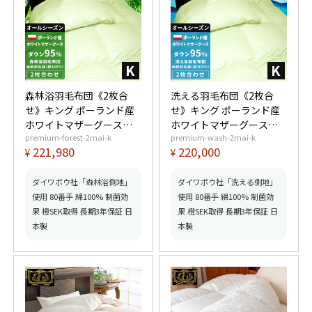
森林浴羽毛布団《2枚合
洗える羽毛布団《2枚合
せ》キング ポーランド産
せ》キング ポーランド産
ホワイトマザーグースダ
ホワイトマザーグースダ
premium-forest-2mai-k
premium-wash-2mai-k
ウン95% (440dp以上) 合
ウン95% (440dp以上) 合
221,980
220,000
¥
¥
掛1.4kg、薄掛0.8kg 【6
掛1.4kg、薄掛0.8kg 【6
つ星プレミアムゴールド
つ星プレミアムゴールド
取得】【グッドふとんマ
取得】【グッドふとんマ
ダイワボウ社「森林浴側地」
ダイワボウ社「洗える側地」
ーク取得】
ーク取得】
使用 80番手 綿100% 制菌効
使用 80番手 綿100% 制菌効
果 橙SEK取得 長期3年保証 日
果 橙SEK取得 長期3年保証 日
本製
本製