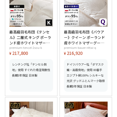
最高級羽毛布団《テンセ
最高級羽毛布団《バウア
ル》二層式 キング ポーラ
ー》クイーン ポーランド
ンド産ホワイトマザーグ
産ホワイトマザーグース
premium-tencel-2sou-k
premium-bauer-rittai-q
ースダウン95% (440dp以
ダウン95% (440dp以上)
217,800
216,920
¥
¥
上) 羽毛量2.2kg 【6つ星
羽毛量1.9kg 【6つ星プレ
プレミアムゴールド取
ミアムゴールド取得】
得】【グッドふとんマー
【グッドふとんマーク取
レンチング社「テンセル側
ドイツバウアー社「ダマスク
ク取得】
得】
地」使用 すぐれた吸湿発散性
織・高級側地」使用 80番手
長期3年保証 日本製
エジプト綿100% シルキーな
光沢 グッドふとんマーク取得
長期3年保証 日本製