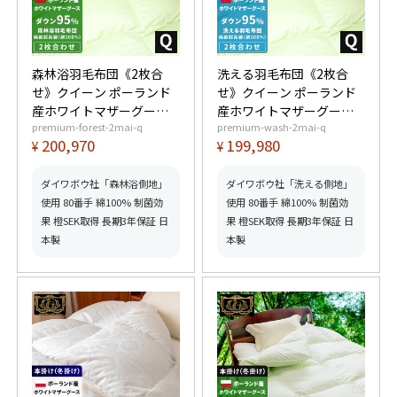
森林浴羽毛布団《2枚合
洗える羽毛布団《2枚合
せ》クイーン ポーランド
せ》クイーン ポーランド
産ホワイトマザーグース
産ホワイトマザーグース
premium-forest-2mai-q
premium-wash-2mai-q
ダウン95% (440dp以上)
ダウン95% (440dp以上)
200,970
199,980
¥
¥
合掛1.3kg、薄掛0.7kg
合掛1.3kg、薄掛0.7kg
【6つ星プレミアムゴール
【6つ星プレミアムゴール
ド取得】【グッドふとん
ド取得】【グッドふとん
ダイワボウ社「森林浴側地」
ダイワボウ社「洗える側地」
マーク取得】
マーク取得】
使用 80番手 綿100% 制菌効
使用 80番手 綿100% 制菌効
果 橙SEK取得 長期3年保証 日
果 橙SEK取得 長期3年保証 日
本製
本製