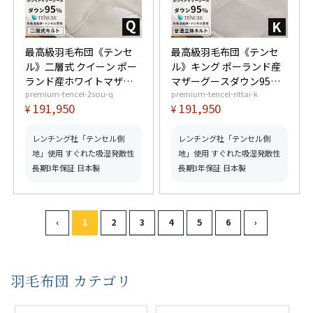
最高級羽毛布団《テンセ
最高級羽毛布団《テンセ
ル》二層式 クイーン ポー
ル》キング ポーランド産
ランド産ホワイトマザー
マザーグースダウン95%
premium-tencel-2sou-q
premium-tencel-rittai-k
グースダウン95% (440dp
(440dp以上) 羽毛量2.0kg
191,950
191,950
¥
¥
以上) 羽毛量2.0kg 【6つ
【6つ星プレミアムゴール
星プレミアムゴールド取
ド取得】【グッドふとん
得】【グッドふとんマー
マーク取得】
レンチング社「テンセル側
レンチング社「テンセル側
ク取得】
地」使用 すぐれた吸湿発散性
地」使用 すぐれた吸湿発散性
長期3年保証 日本製
長期3年保証 日本製
羽毛布団 カテゴリ