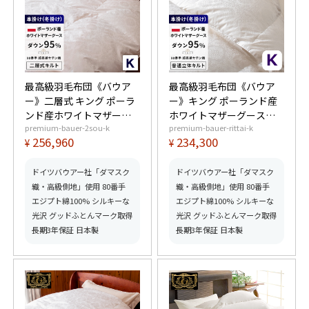
最高級羽毛布団《バウア
最高級羽毛布団《バウア
ー》二層式 キング ポーラ
ー》キング ポーランド産
ンド産ホワイトマザーグ
ホワイトマザーグースダ
premium-bauer-2sou-k
premium-bauer-rittai-k
ースダウン95% (440dp以
ウン95% (440dp以上) 羽
256,960
234,300
¥
¥
上) 羽毛量2.2kg 【6つ星
毛量2.0kg 【6つ星プレミ
プレミアムゴールド取
アムゴールド取得】【グ
得】【グッドふとんマー
ッドふとんマーク取得】
ドイツバウアー社「ダマスク
ドイツバウアー社「ダマスク
ク取得】
織・高級側地」使用 80番手
織・高級側地」使用 80番手
エジプト綿100% シルキーな
エジプト綿100% シルキーな
光沢 グッドふとんマーク取得
光沢 グッドふとんマーク取得
長期3年保証 日本製
長期3年保証 日本製