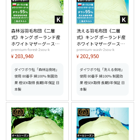
森林浴羽毛布団《二層
洗える羽毛布団《二層
式》キング ポーランド産
式》キング ポーランド産
ホワイトマザーグースダ
ホワイトマザーグースダ
premium-forest-2sou-k
premium-wash-2sou-k
ウン95% (440dp以上) 羽
ウン95% (440dp以上) 羽
203,940
202,950
¥
¥
毛量2.2kg 【6つ星プレミ
毛量2.2kg 【6つ星プレミ
アムゴールド取得】【グ
アムゴールド取得】【グ
ッドふとんマーク取得】
ッドふとんマーク取得】
ダイワボウ社「森林浴側地」
ダイワボウ社「洗える側地」
使用 80番手 綿100% 制菌効
使用 80番手 綿100% 制菌効
果 橙SEK取得 長期3年保証 日
果 橙SEK取得 長期3年保証 日
本製
本製