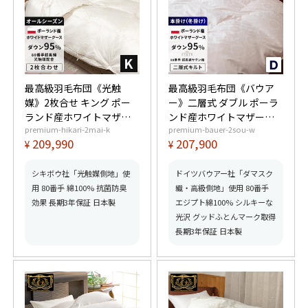
最高級羽毛布団《光触
最高級羽毛布団《バウア
媒》2枚合せ キング ポー
ー》二層式 ダブル ポーラ
ランド産ホワイトマザー
ンド産ホワイトマザーグ
premium-hikari-2mai-k
premium-bauer-2sou-w
グースダウン95% (440dp
ースダウン95% (440dp以
209,990
207,900
¥
¥
以上) 合掛1.4kg、肌掛
上) 羽毛量1.8kg 【6つ星
0.65kg 【6つ星プレミア
プレミアムゴールド取
ムゴールド取得】【グッ
得】【グッドふとんマー
シキボウ社「光触媒側地」使
ドイツバウアー社「ダマスク
ドふとんマーク取得】
ク取得】
用 80番手 綿100% 抗菌防臭
織・高級側地」使用 80番手
効果 長期3年保証 日本製
エジプト綿100% シルキーな
光沢 グッドふとんマーク取得
長期3年保証 日本製