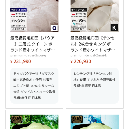
最高級羽毛布団《バウア
最高級羽毛布団《テンセ
ー》二層式 クイーン ポー
ル》2枚合せ キング ポー
ランド産ホワイトマザー
ランド産ホワイトマザー
premium-bauer-2sou-q
premium-tencel-2mai-k
グースダウン95% (440dp
グースダウン95% (440dp
231,990
226,930
¥
¥
以上) 羽毛量2.0kg 【6つ
以上) 合掛1.4kg、薄掛
星プレミアムゴールド取
0.65kg 【6つ星プレミア
得】【グッドふとんマー
ムゴールド取得】【グッ
ドイツバウアー社「ダマスク
レンチング社「テンセル側
ク取得】
ドふとんマーク取得】
織・高級側地」使用 80番手
地」使用 すぐれた吸湿発散性
エジプト綿100% シルキーな
長期3年保証 日本製
光沢 グッドふとんマーク取得
長期3年保証 日本製