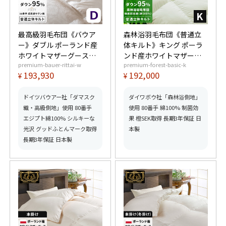
最高級羽毛布団《バウア
森林浴羽毛布団《普通立
ー》ダブル ポーランド産
体キルト》キング ポーラ
ホワイトマザーグースダ
ンド産ホワイトマザーグ
premium-bauer-rittai-w
premium-forest-basic-k
ウン95% (440dp以上) 羽
ースダウン95% (440dp以
193,930
192,000
¥
¥
毛量1.7kg 【6つ星プレミ
上) 羽毛量2.0kg 【6つ星
アムゴールド取得】【グ
プレミアムゴールド取
ッドふとんマーク取得】
得】【グッドふとんマー
ドイツバウアー社「ダマスク
ダイワボウ社「森林浴側地」
ク取得】
織・高級側地」使用 80番手
使用 80番手 綿100% 制菌効
エジプト綿100% シルキーな
果 橙SEK取得 長期3年保証 日
光沢 グッドふとんマーク取得
本製
長期3年保証 日本製