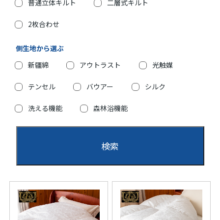
普通立体キルト
二層式キルト
2枚合わせ
側生地から選ぶ
新疆綿
アウトラスト
光触媒
テンセル
バウアー
シルク
洗える機能
森林浴機能