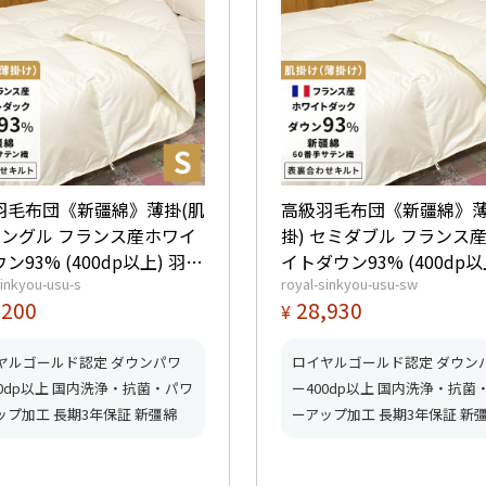
羽毛布団《新疆綿》薄掛(肌
高級羽毛布団《新疆綿》薄
 シングル フランス産ホワイ
掛) セミダブル フランス
ン93% (400dp以上) 羽毛
イトダウン93% (400dp以
sinkyou-usu-s
royal-sinkyou-usu-sw
イヤルゴール
毛量0.5kg 【5つ星ロイヤルゴー
,200
28,930
¥
得】【グッドふとんマーク
ルド取得】【グッドふと
】
ク取得】
ヤルゴールド認定 ダウンパワ
ロイヤルゴールド認定 ダウン
00dp以上 国内洗浄・抗菌・パワ
ー400dp以上 国内洗浄・抗菌
ップ加工 長期3年保証 新彊綿
ーアップ加工 長期3年保証 新