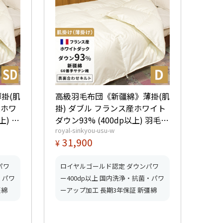
掛(肌
高級羽毛布団《新疆綿》薄掛(肌
産ホワ
掛) ダブル フランス産ホワイト
上) 羽
ダウン93% (400dp以上) 羽毛量
royal-sinkyou-usu-w
0.55kg 【5つ星ロイヤルゴール
31,900
¥
んマー
ド取得】【グッドふとんマーク
取得】
パワ
ロイヤルゴールド認定 ダウンパワ
・パワ
ー400dp以上 国内洗浄・抗菌・パワ
彊綿
ーアップ加工 長期3年保証 新彊綿