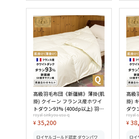
高級羽毛布団《新疆綿》薄掛(肌
高級
掛) クイーン フランス産ホワイ
掛)
トダウン93% (400dp以上) 羽毛
ダウン
royal-sinkyou-usu-q
royal-
量0.6kg 【5つ星ロイヤルゴール
0.65kg 【5つ星ロイ
35,200
38
¥
¥
ド取得】【グッドふとんマーク
ド取
取得】
取得
ロイヤルゴールド認定 ダウンパワ
ロイ