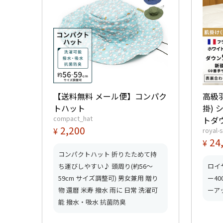
【送料無料 メール便】コンパク
高級
トハット
掛)
compact_hat
トダウ
2,200
¥
royal-
量0.4kg 【5つ星ロ
24
¥
ド取
コンパクトハット 折りたためて持
取得
ち運びしやすい♪ 頭周り(約56～
ロイ
59cm サイズ調整可) 男女兼用 贈り
ー4
物 還暦 米寿 撥水 雨に 日常 洗濯可
ーア
能 撥水・吸水 抗菌防臭