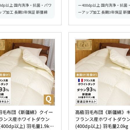
00dp以上 国内洗浄・抗菌・パワ
ー400dp以上 国内洗浄・抗菌
ップ加工 長期3年保証 新彊綿
ーアップ加工 長期3年保証 新
羽毛布団《新疆綿》クイー
高級羽毛布団《新疆綿》
フランス産ホワイトダウン
フランス産ホワイトダウン
(400dp以上) 羽毛量1.9kg
(400dp以上) 羽毛量2.0kg 【5つ