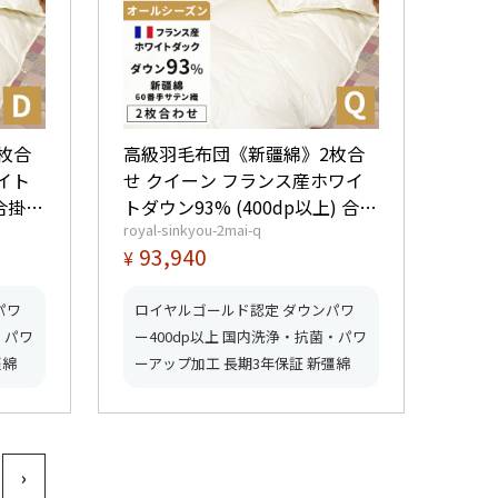
枚合
高級羽毛布団《新疆綿》2枚合
イト
せ クイーン フランス産ホワイ
 合掛
トダウン93% (400dp以上) 合掛
royal-sinkyou-2mai-q
つ星ロイ
1.3kg、薄掛0.6kg 【5つ星ロイ
93,940
¥
ッドふ
ヤルゴールド取得】【グッドふ
とんマーク取得】
パワ
ロイヤルゴールド認定 ダウンパワ
・パワ
ー400dp以上 国内洗浄・抗菌・パワ
彊綿
ーアップ加工 長期3年保証 新彊綿
›