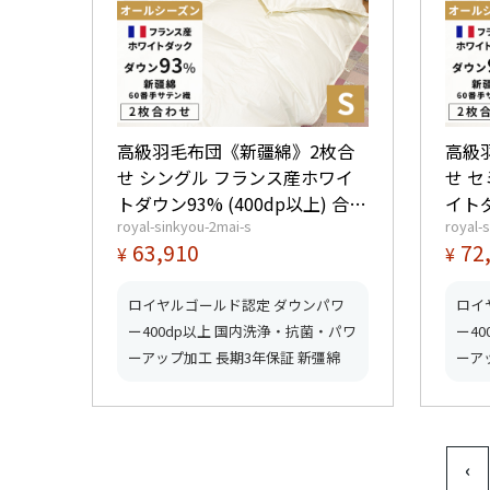
高級羽毛布団《新疆綿》2枚合
高級
せ シングル フランス産ホワイ
せ 
トダウン93% (400dp以上) 合掛
イトダ
royal-sinkyou-2mai-s
royal-
0.9kg、薄掛0.4kg 【5つ星ロイ
掛1.
63,910
72
¥
¥
ヤルゴールド取得】【グッドふ
イヤ
とんマーク取得】
ふと
ロイヤルゴールド認定 ダウンパワ
ロイ
ー400dp以上 国内洗浄・抗菌・パワ
ー4
ーアップ加工 長期3年保証 新彊綿
ーア
‹