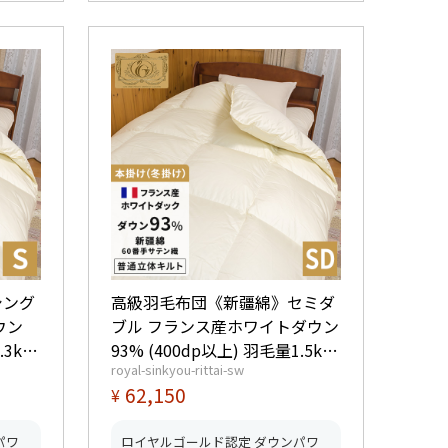
シング
高級羽毛布団《新疆綿》セミダ
ウン
ブル フランス産ホワイトダウン
.3kg
93% (400dp以上) 羽毛量1.5kg
royal-sinkyou-rittai-sw
取
【5つ星ロイヤルゴールド取
62,150
¥
ク取
得】【グッドふとんマーク取
得】
パワ
ロイヤルゴールド認定 ダウンパワ