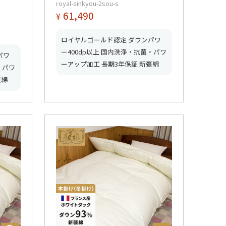
royal-sinkyou-2sou-s
】【グ
1.4kg 【5つ星ロイヤルゴールド
61,490
¥
取得】【グッドふとんマーク取
得】
ロイヤルゴールド認定 ダウンパワ
ー400dp以上 国内洗浄・抗菌・パワ
パワ
ーアップ加工 長期3年保証 新彊綿
・パワ
彊綿