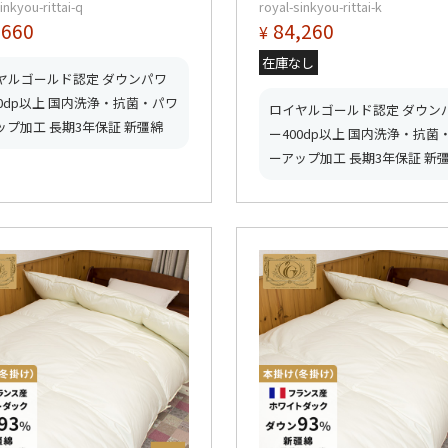
inkyou-rittai-q
royal-sinkyou-rittai-k
つ星ロイヤルゴールド取
星ロイヤルゴールド取得
,660
84,260
¥
【グッドふとんマーク取
ッドふとんマーク取得】
在庫なし
ヤルゴールド認定 ダウンパワ
00dp以上 国内洗浄・抗菌・パワ
ロイヤルゴールド認定 ダウン
ップ加工 長期3年保証 新彊綿
ー400dp以上 国内洗浄・抗菌
ーアップ加工 長期3年保証 新