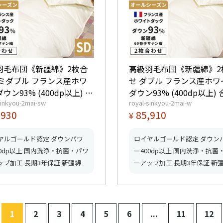
羽毛布団《新疆綿》2枚合
高級羽毛布団《新疆綿》2
セミダブル フランス産ホワ
せ ダブル フランス産ホワ
ウン93% (400dp以上) 合
ダウン93% (400dp以上)
sinkyou-2mai-sw
royal-sinkyou-2mai-w
0kg、薄掛0.45kg 【5つ星ロ
1.2kg、薄掛0.55kg 【5
,930
85,910
¥
ルゴールド取得】【グッド
ヤルゴールド取得】【グ
んマーク取得】
とんマーク取得】
ヤルゴールド認定 ダウンパワ
ロイヤルゴールド認定 ダウン
00dp以上 国内洗浄・抗菌・パワ
ー400dp以上 国内洗浄・抗菌
ップ加工 長期3年保証 新彊綿
ーアップ加工 長期3年保証 新
1
2
3
4
5
6
...
11
12