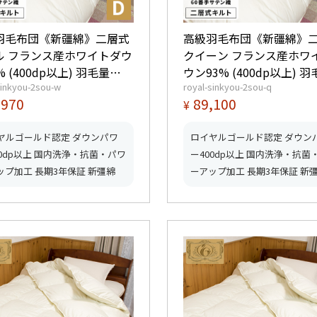
羽毛布団《新疆綿》二層式
高級羽毛布団《新疆綿》
ル フランス産ホワイトダウ
クイーン フランス産ホワ
% (400dp以上) 羽毛量
ウン93% (400dp以上) 
sinkyou-2sou-w
royal-sinkyou-2sou-q
ルド
2.0kg 【5つ星ロイヤルゴールド
,970
89,100
¥
】【グッドふとんマーク取
取得】【グッドふとんマ
得】
ヤルゴールド認定 ダウンパワ
ロイヤルゴールド認定 ダウン
00dp以上 国内洗浄・抗菌・パワ
ー400dp以上 国内洗浄・抗菌
ップ加工 長期3年保証 新彊綿
ーアップ加工 長期3年保証 新