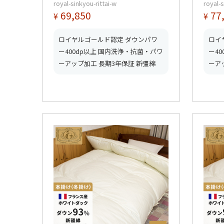
royal-sinkyou-rittai-w
royal-s
星ロイヤルゴールド取得】【グ
【5
69,850
77
¥
¥
ッドふとんマーク取得】
得】
得】
ロイヤルゴールド認定 ダウンパワ
ロイ
ー400dp以上 国内洗浄・抗菌・パワ
ー4
ーアップ加工 長期3年保証 新彊綿
ーア