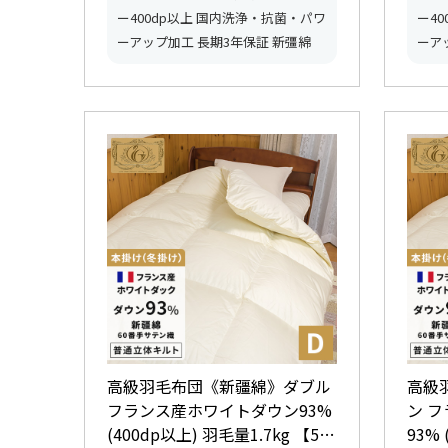
ー400dp以上 国内洗浄・抗菌・パワ
ー4
ーアップ加工 長期3年保証 新彊綿
ーア
高級羽毛布団《新疆綿》ダブル
高級
フランス産ホワイトダウン93%
ン 
(400dp以上) 羽毛量1.7kg 【5つ
93% 