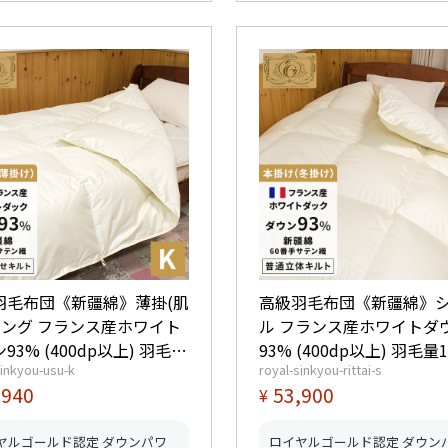
羽毛布団《新疆綿》薄掛(肌
高級羽毛布団《新疆綿》
 キング フランス産ホワイト
ル フランス産ホワイトダ
93% (400dp以上) 羽毛量
93% (400dp以上) 羽毛量1
sinkyou-usu-k
royal-sinkyou-rittai-s
ヤルゴール
【5つ星ロイヤルゴールド
,940
53,900
¥
得】【グッドふとんマーク
得】【グッドふとんマー
】
得】
ヤルゴールド認定 ダウンパワ
ロイヤルゴールド認定 ダウン