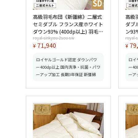
高級羽毛布団《新疆綿》二層式
高級
セミダブル フランス産ホワイト
ダブ
ダウン93% (400dp以上) 羽毛量
ン93
royal-sinkyou-2sou-sw
royal-
1.6kg 【5つ星ロイヤルゴールド
1.8kg 【5つ星ロイヤルゴー
71,940
79
¥
¥
取得】【グッドふとんマーク取
取得
得】
得】
ロイヤルゴールド認定 ダウンパワ
ロイ
ー400dp以上 国内洗浄・抗菌・パワ
ー4
ーアップ加工 長期3年保証 新彊綿
ーア