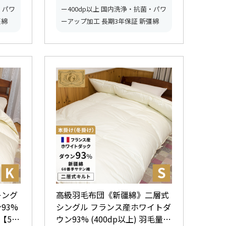
・パワ
ー400dp以上 国内洗浄・抗菌・パワ
彊綿
ーアップ加工 長期3年保証 新彊綿
キング
高級羽毛布団《新疆綿》二層式
93%
シングル フランス産ホワイトダ
ウン93% (400dp以上) 羽毛量