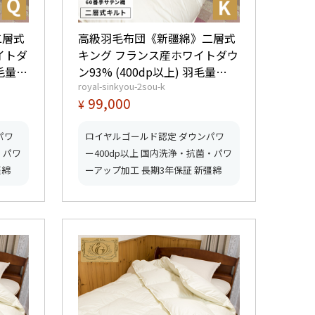
二層式
高級羽毛布団《新疆綿》二層式
イトダ
キング フランス産ホワイトダウ
羽毛量
ン93% (400dp以上) 羽毛量
royal-sinkyou-2sou-k
2.2kg 【5つ星ロイヤルゴールド
99,000
¥
ーク取
取得】【グッドふとんマーク取
得】
パワ
ロイヤルゴールド認定 ダウンパワ
・パワ
ー400dp以上 国内洗浄・抗菌・パワ
彊綿
ーアップ加工 長期3年保証 新彊綿