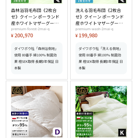
森林浴羽毛布団《2枚合
洗える羽毛布団《2枚合
せ》クイーン ポーランド
せ》クイーン ポーランド
産ホワイトマザーグース
産ホワイトマザーグース
premium-forest-2mai-q
premium-wash-2mai-q
ダウン95% (440dp以上)
ダウン95% (440dp以上)
200,970
199,980
¥
¥
合掛1.3kg、薄掛0.7kg
合掛1.3kg、薄掛0.7kg
【6つ星プレミアムゴール
【6つ星プレミアムゴール
ド取得】【グッドふとん
ド取得】【グッドふとん
ダイワボウ社「森林浴側地」
ダイワボウ社「洗える側地」
マーク取得】
マーク取得】
使用 80番手 綿100% 制菌効
使用 80番手 綿100% 制菌効
果 橙SEK取得 長期3年保証 日
果 橙SEK取得 長期3年保証 日
本製
本製