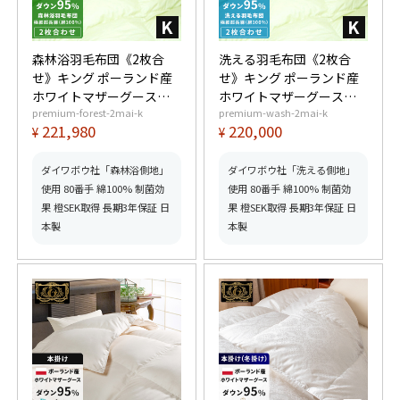
森林浴羽毛布団《2枚合
洗える羽毛布団《2枚合
せ》キング ポーランド産
せ》キング ポーランド産
ホワイトマザーグースダ
ホワイトマザーグースダ
premium-forest-2mai-k
premium-wash-2mai-k
ウン95% (440dp以上) 合
ウン95% (440dp以上) 合
221,980
220,000
¥
¥
掛1.4kg、薄掛0.8kg 【6
掛1.4kg、薄掛0.8kg 【6
つ星プレミアムゴールド
つ星プレミアムゴールド
取得】【グッドふとんマ
取得】【グッドふとんマ
ダイワボウ社「森林浴側地」
ダイワボウ社「洗える側地」
ーク取得】
ーク取得】
使用 80番手 綿100% 制菌効
使用 80番手 綿100% 制菌効
果 橙SEK取得 長期3年保証 日
果 橙SEK取得 長期3年保証 日
本製
本製