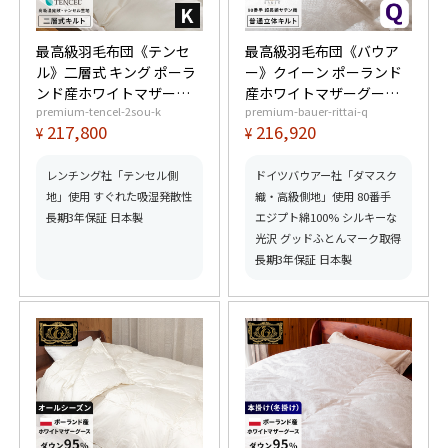
最高級羽毛布団《テンセ
最高級羽毛布団《バウア
ル》二層式 キング ポーラ
ー》クイーン ポーランド
ンド産ホワイトマザーグ
産ホワイトマザーグース
premium-tencel-2sou-k
premium-bauer-rittai-q
ースダウン95% (440dp以
ダウン95% (440dp以上)
217,800
216,920
¥
¥
上) 羽毛量2.2kg 【6つ星
羽毛量1.9kg 【6つ星プレ
プレミアムゴールド取
ミアムゴールド取得】
得】【グッドふとんマー
【グッドふとんマーク取
レンチング社「テンセル側
ドイツバウアー社「ダマスク
ク取得】
得】
地」使用 すぐれた吸湿発散性
織・高級側地」使用 80番手
長期3年保証 日本製
エジプト綿100% シルキーな
光沢 グッドふとんマーク取得
長期3年保証 日本製