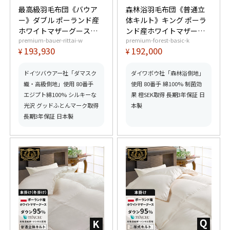
最高級羽毛布団《バウア
森林浴羽毛布団《普通立
ー》ダブル ポーランド産
体キルト》キング ポーラ
ホワイトマザーグースダ
ンド産ホワイトマザーグ
premium-bauer-rittai-w
premium-forest-basic-k
ウン95% (440dp以上) 羽
ースダウン95% (440dp以
193,930
192,000
¥
¥
毛量1.7kg 【6つ星プレミ
上) 羽毛量2.0kg 【6つ星
アムゴールド取得】【グ
プレミアムゴールド取
ッドふとんマーク取得】
得】【グッドふとんマー
ドイツバウアー社「ダマスク
ダイワボウ社「森林浴側地」
ク取得】
織・高級側地」使用 80番手
使用 80番手 綿100% 制菌効
エジプト綿100% シルキーな
果 橙SEK取得 長期3年保証 日
光沢 グッドふとんマーク取得
本製
長期3年保証 日本製