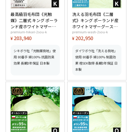
最高級羽毛布団《光触
洗える羽毛布団《二層
媒》二層式 キング ポーラ
式》キング ポーランド産
ンド産ホワイトマザーグ
ホワイトマザーグースダ
premium-hikari-2sou-k
premium-wash-2sou-k
ースダウン95% (440dp以
ウン95% (440dp以上) 羽
203,940
202,950
¥
¥
上) 羽毛量2.2kg 【6つ星
毛量2.2kg 【6つ星プレミ
プレミアムゴールド取
アムゴールド取得】【グ
得】【グッドふとんマー
ッドふとんマーク取得】
シキボウ社「光触媒側地」使
ダイワボウ社「洗える側地」
ク取得】
用 80番手 綿100% 抗菌防臭
使用 80番手 綿100% 制菌効
効果 長期3年保証 日本製
果 橙SEK取得 長期3年保証 日
本製