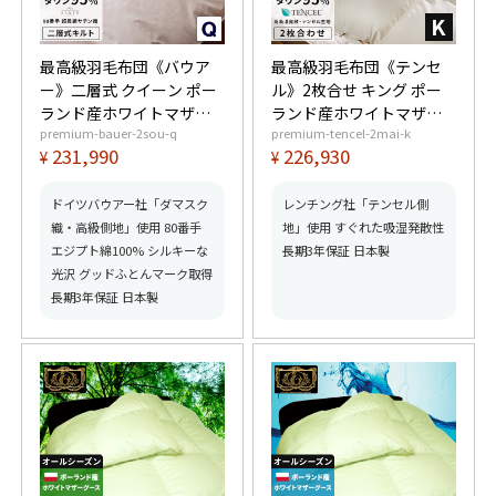
最高級羽毛布団《バウア
最高級羽毛布団《テンセ
ー》二層式 クイーン ポー
ル》2枚合せ キング ポー
ランド産ホワイトマザー
ランド産ホワイトマザー
premium-bauer-2sou-q
premium-tencel-2mai-k
グースダウン95% (440dp
グースダウン95% (440dp
231,990
226,930
¥
¥
以上) 羽毛量2.0kg 【6つ
以上) 合掛1.4kg、薄掛
星プレミアムゴールド取
0.65kg 【6つ星プレミア
得】【グッドふとんマー
ムゴールド取得】【グッ
ドイツバウアー社「ダマスク
レンチング社「テンセル側
ク取得】
ドふとんマーク取得】
織・高級側地」使用 80番手
地」使用 すぐれた吸湿発散性
エジプト綿100% シルキーな
長期3年保証 日本製
光沢 グッドふとんマーク取得
長期3年保証 日本製