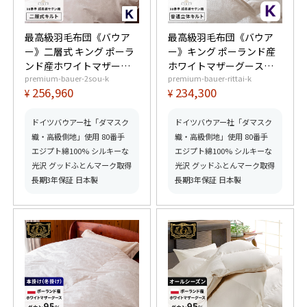
最高級羽毛布団《バウア
最高級羽毛布団《バウア
ー》二層式 キング ポーラ
ー》キング ポーランド産
ンド産ホワイトマザーグ
ホワイトマザーグースダ
premium-bauer-2sou-k
premium-bauer-rittai-k
ースダウン95% (440dp以
ウン95% (440dp以上) 羽
256,960
234,300
¥
¥
上) 羽毛量2.2kg 【6つ星
毛量2.0kg 【6つ星プレミ
プレミアムゴールド取
アムゴールド取得】【グ
得】【グッドふとんマー
ッドふとんマーク取得】
ドイツバウアー社「ダマスク
ドイツバウアー社「ダマスク
ク取得】
織・高級側地」使用 80番手
織・高級側地」使用 80番手
エジプト綿100% シルキーな
エジプト綿100% シルキーな
光沢 グッドふとんマーク取得
光沢 グッドふとんマーク取得
長期3年保証 日本製
長期3年保証 日本製