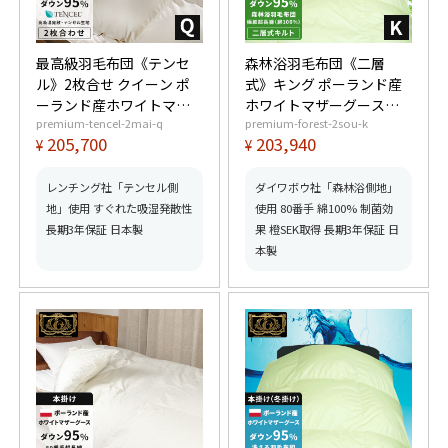
最高級羽毛布団《テンセ
森林浴羽毛布団《二層
ル》2枚合せ クイーン ポ
式》キング ポーランド産
ーランド産ホワイトマザ
ホワイトマザーグースダ
premium-tencel-2mai-q
premium-forest-2sou-k
ーグースダウン95%
ウン95% (440dp以上) 羽
205,700
203,940
¥
¥
(440dp以上) 合掛1.3kg、
毛量2.2kg 【6つ星プレミ
薄掛0.6kg 【6つ星プレミ
アムゴールド取得】【グ
アムゴールド取得】【グ
ッドふとんマーク取得】
レンチング社「テンセル側
ダイワボウ社「森林浴側地」
ッドふとんマーク取得】
地」使用 すぐれた吸湿発散性
使用 80番手 綿100% 制菌効
長期3年保証 日本製
果 橙SEK取得 長期3年保証 日
本製