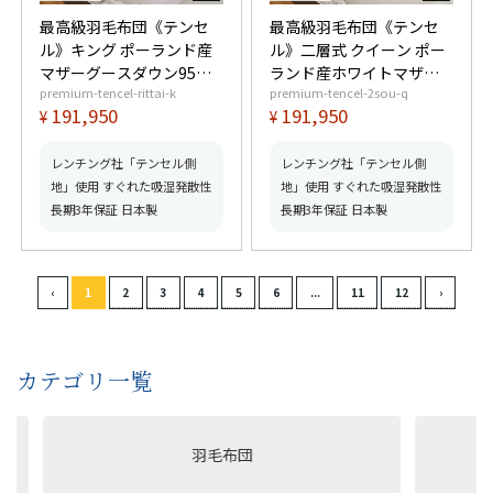
最高級羽毛布団《テンセ
最高級羽毛布団《テンセ
ル》キング ポーランド産
ル》二層式 クイーン ポー
マザーグースダウン95%
ランド産ホワイトマザー
premium-tencel-rittai-k
premium-tencel-2sou-q
(440dp以上) 羽毛量2.0kg
グースダウン95% (440dp
191,950
191,950
¥
¥
【6つ星プレミアムゴール
以上) 羽毛量2.0kg 【6つ
ド取得】【グッドふとん
星プレミアムゴールド取
マーク取得】
得】【グッドふとんマー
レンチング社「テンセル側
レンチング社「テンセル側
ク取得】
地」使用 すぐれた吸湿発散性
地」使用 すぐれた吸湿発散性
長期3年保証 日本製
長期3年保証 日本製
カテゴリ一覧
羽毛布団
洗え