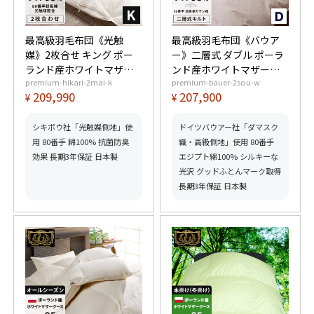
最高級羽毛布団《光触
最高級羽毛布団《バウア
媒》2枚合せ キング ポー
ー》二層式 ダブル ポーラ
ランド産ホワイトマザー
ンド産ホワイトマザーグ
premium-hikari-2mai-k
premium-bauer-2sou-w
グースダウン95% (440dp
ースダウン95% (440dp以
209,990
207,900
¥
¥
以上) 合掛1.4kg、肌掛
上) 羽毛量1.8kg 【6つ星
0.65kg 【6つ星プレミア
プレミアムゴールド取
ムゴールド取得】【グッ
得】【グッドふとんマー
シキボウ社「光触媒側地」使
ドイツバウアー社「ダマスク
ドふとんマーク取得】
ク取得】
用 80番手 綿100% 抗菌防臭
織・高級側地」使用 80番手
効果 長期3年保証 日本製
エジプト綿100% シルキーな
光沢 グッドふとんマーク取得
長期3年保証 日本製