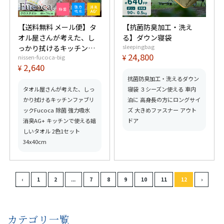
【送料無料 メール便】タ
【抗菌防臭加工・洗え
オル屋さんが考えた、し
る】ダウン寝袋
sleepingbag
っかり拭けるキッチンフ
24,800
¥
nissen-fucoca-big
ァブリックFucoca 除菌 強
2,640
¥
力吸水 消臭AG+ キッチン
で使える嬉しいタオル 2色
抗菌防臭加工・洗えるダウン
1セット 46x70cm
タオル屋さんが考えた、しっ
寝袋 ３シーズン使える 車内
かり拭けるキッチンファブリ
泊に 高身長の方にロングサイ
ックFucoca 除菌 強力吸水
ズ 大きめファスナー アウト
消臭AG+ キッチンで使える嬉
ドア
しいタオル 2色1セット
34x40cm
カテゴリ一覧