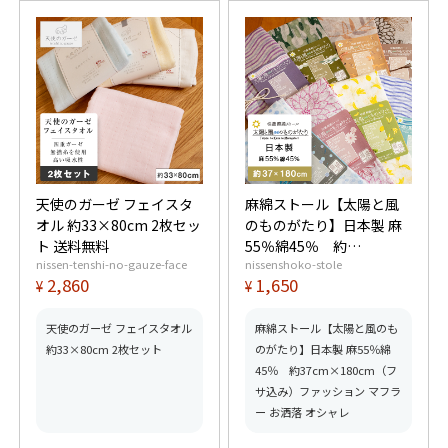
天使のガーゼ フェイスタ
麻綿ストール【太陽と風
オル 約33×80cm 2枚セッ
のものがたり】日本製 麻
ト 送料無料
55％綿45％ 約
nissen-tenshi-no-gauze-face
nissenshoko-stole
37cm×180cm（フサ込
2,860
1,650
¥
¥
み）ファッション マフラ
ー お洒落 オシャレ
天使のガーゼ フェイスタオル
麻綿ストール【太陽と風のも
約33×80cm 2枚セット
のがたり】日本製 麻55％綿
45％ 約37cm×180cm（フ
サ込み）ファッション マフラ
ー お洒落 オシャレ