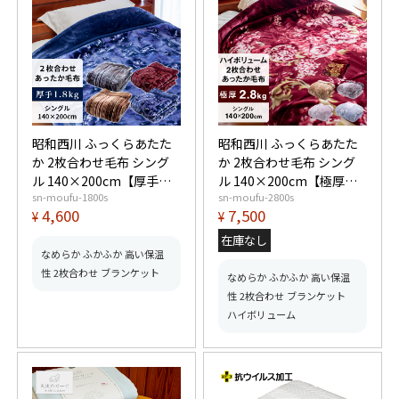
昭和西川 ふっくらあたた
昭和西川 ふっくらあたた
か 2枚合わせ毛布 シング
か 2枚合わせ毛布 シング
ル 140×200cm【厚手
ル 140×200cm【極厚
sn-moufu-1800s
sn-moufu-2800s
1.8kgタイプ】 ふんわりと
2.8kgタイプ】 ふんわりと
4,600
7,500
¥
¥
したボリュームで心地よ
したボリュームで心地よ
いぬくもり 高い保湿性 水
いぬくもり 高い保湿性 水
在庫なし
洗いOK
洗いOK
なめらか ふかふか 高い保温
性 2枚合わせ ブランケット
なめらか ふかふか 高い保温
性 2枚合わせ ブランケット
ハイボリューム