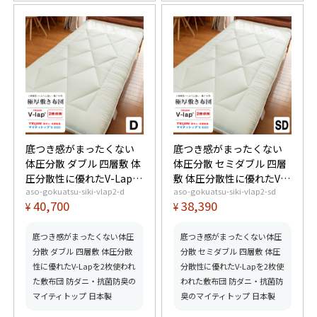
底つき感がまったくない
底つき感がまったくない
体圧分散 ダブル 四層敷 体
体圧分散 セミダブル 四層
圧分散性に優れたV-Lapを
敷 体圧分散性に優れたV-
aso-gokuatsu-siki-vlap2-d
aso-gokuatsu-siki-vlap2-sd
2枚使われた敷布団 防ダ
Lapを2枚使われた敷布団
40,700
38,390
¥
¥
ニ・抗菌防臭のマイティ
防ダニ・抗菌防臭のマイ
トップ 日本製
ティトップ 日本製
底つき感がまったくない体圧
底つき感がまったくない体圧
分散 ダブル 四層敷 体圧分散
分散 セミダブル 四層敷 体圧
性に優れたV-Lapを2枚使われ
分散性に優れたV-Lapを2枚使
た敷布団 防ダニ・抗菌防臭の
われた敷布団 防ダニ・抗菌防
マイティトップ 日本製
臭のマイティトップ 日本製