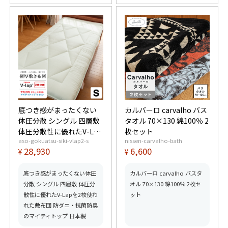
底つき感がまったくない
カルバーロ carvalho バス
体圧分散 シングル 四層敷
タオル 70×130 綿100％ 2
体圧分散性に優れたV-Lap
枚セット
aso-gokuatsu-siki-vlap2-s
nissen-carvalho-bath
を2枚使われた敷布団 防ダ
28,930
6,600
¥
¥
ニ・抗菌防臭のマイティ
トップ 日本製
底つき感がまったくない体圧
カルバーロ carvalho バスタ
分散 シングル 四層敷 体圧分
オル 70×130 綿100％ 2枚セ
散性に優れたV-Lapを2枚使わ
ット
れた敷布団 防ダニ・抗菌防臭
のマイティトップ 日本製