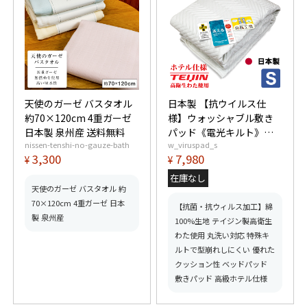
天使のガーゼ バスタオル
日本製 【抗ウイルス仕
約70×120cm 4重ガーゼ
様】ウォッシャブル敷き
日本製 泉州産 送料無料
パッド《電光キルト》シ
nissen-tenshi-no-gauze-bath
w_viruspad_s
ングル 100×205cm
3,300
7,980
¥
¥
在庫なし
天使のガーゼ バスタオル 約
70×120cm 4重ガーゼ 日本
【抗菌・抗ウィルス加工】綿
製 泉州産
100%生地 テイジン製高衛生
わた使用 丸洗い対応 特殊キ
ルトで型崩れしにくい 優れた
クッション性 ベッドパッド
敷きパッド 高級ホテル仕様