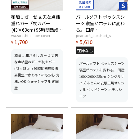
和晒しガーゼ 丈夫な点結
パールソフト ボックスシ
重ねガーゼ枕カバー
ーツ 寝室がホテルに変わ
(43×63cm) 96時間熟成製
る。 国産
wazarashi-pillow-cover
pearlsoft_boxsheet_s
法 高衛生で赤ちゃんでも
100×200×35cm シング
1,700
5,610
¥
¥
安心 丸洗いOK ウォッシャ
ルサイズ ふとんの安眠工
ブル 純国産
場オリジナル ベッドシー
在庫なし
ツ ホテルシーツ
和晒し 和ざらし ガーゼ 丈夫
な点結重ねガーゼ枕カバー
パールソフト ボックスシーツ
(43×63cm) 96時間熟成製法
寝室がホテルに変わる。 国産
高衛生で赤ちゃんでも安心 丸
100×200×35cm シングルサ
洗いOK ウォッシャブル 純国
イズ ふとんの安眠工場オリジ
産
ナル ベッドシーツ ホテルシ
ーツ