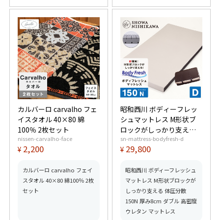
カルバーロ carvalho フェ
昭和西川 ボディーフレッ
イスタオル 40×80 綿
シュマットレス M形状ブ
100％ 2枚セット
ロックがしっかり支える
nissen-carvalho-face
sn-mattress-bodyfresh-d
体圧分散 150N 厚み8cm
2,200
29,800
¥
¥
ダブル 高密度ウレタン マ
ットレス
カルバーロ carvalho フェイ
昭和西川 ボディーフレッシュ
スタオル 40×80 綿100％ 2枚
マットレス M形状ブロックが
セット
しっかり支える 体圧分散
150N 厚み8cm ダブル 高密度
ウレタン マットレス